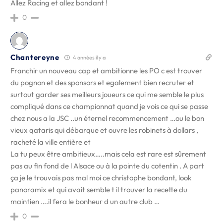
Allez Racing et allez bondant !
0
Chantereyne
4 années il y a
Franchir un nouveau cap et ambitionne les PO c est trouver
du pognon et des sponsors et egalement bien recruter et
surtout garder ses meilleurs joueurs ce qui me semble le plus
compliqué dans ce championnat quand je vois ce qui se passe
chez nous a la JSC ..un éternel recommencement …ou le bon
vieux qataris qui débarque et ouvre les robinets à dollars ,
racheté la ville entière et
La tu peux être ambitieux…..mais cela est rare est sûrement
pas au fin fond de l Alsace ou à la pointe du cotentin . A part
ça je le trouvais pas mal moi ce christophe bondant, look
panoramix et qui avait semble t il trouver la recette du
maintien ….il fera le bonheur d un autre club …
0