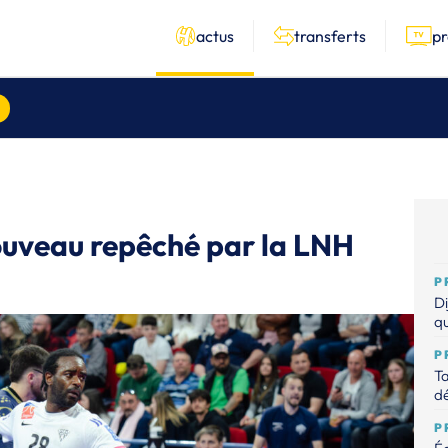
actus
transferts
p
ouveau repêché par la LNH
P
Di
qu
P
Ta
dé
P