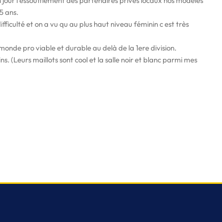
n jour l essoufflement des partenaires privés locaux nos modèles
 5 ans.
ifficulté et on a vu qu au plus haut niveau féminin c est très
monde pro viable et durable au delà de la 1ere division.
. (Leurs maillots sont cool et la salle noir et blanc parmi mes