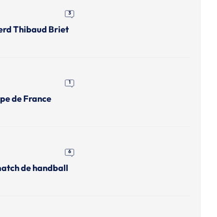
3
erd Thibaud Briet
1
upe de France
6
match de handball