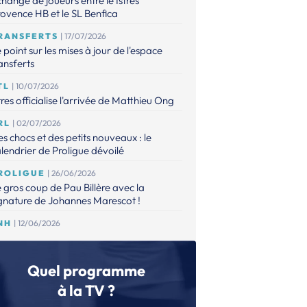
hange de joueurs entre le Istres
ovence HB et le SL Benfica
RANSFERTS
| 17/07/2026
 point sur les mises à jour de l'espace
ansferts
TL
| 10/07/2026
tres officialise l'arrivée de Matthieu Ong
RL
| 02/07/2026
s chocs et des petits nouveaux : le
lendrier de Proligue dévoilé
ROLIGUE
| 26/06/2026
 gros coup de Pau Billère avec la
gnature de Johannes Marescot !
NH
| 12/06/2026
 CNACG a validé les dossiers,
aguignan et Elite Val d'Oise accèdent à
 Proligue
Quel programme
RANSFERTS
à la TV ?
| 12/06/2026
espace Transferts est à jour !