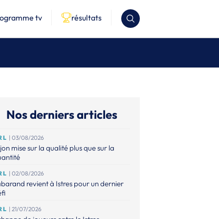
rogramme tv
résultats
Nos derniers articles
RL
| 03/08/2026
jon mise sur la qualité plus que sur la
antité
RL
| 02/08/2026
barand revient à Istres pour un dernier
fi
RL
| 21/07/2026