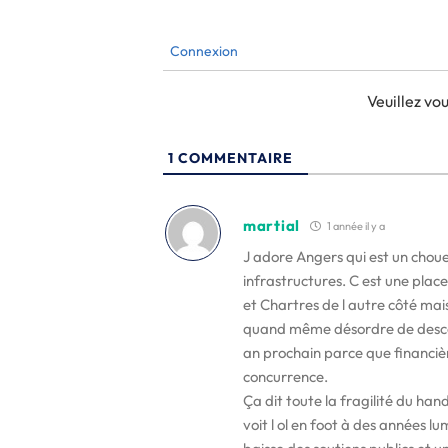
Connexion
Veuillez v
1
COMMENTAIRE
martial
1 année il y a
J adore Angers qui est un chouet
infrastructures. C est une pla
et Chartres de l autre côté mais
quand même désordre de descendr
an prochain parce que financièr
concurrence.
Ça dit toute la fragilité du ha
voit l ol en foot à des années l