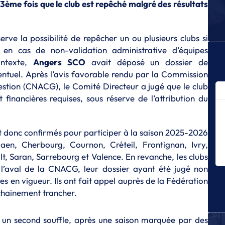
 3ème fois que le club est repêché malgré des résultats
P
Ca
po
e la possibilité de repêcher un ou plusieurs clubs si
P
 en cas de non-validation administrative d’équipes
Iv
ontexte,
Angers SCO
avait déposé un dossier de
av
entuel. Après l’avis favorable rendu par la Commission
estion (CNACG), le Comité Directeur a jugé que le club
P
Iv
t financières requises, sous réserve de l’attribution du
se
P
ont donc confirmés pour participer à la saison 2025-2026
Sa
ty
en, Cherbourg, Cournon, Créteil, Frontignan, Ivry,
, Saran, Sarrebourg et Valence. En revanche, les clubs
P
l’aval de la CNACG, leur dossier ayant été jugé non
Te
mi
 en vigueur. Ils ont fait appel auprès de la Fédération
po
chainement trancher.
P
Iv
e un second souffle, après une saison marquée par des