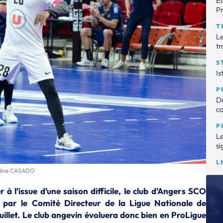
Éc
Pr
T
Le
tr
S
Is
P
De
ca
P
Le
si
L
lène CASADO
La
Dr
à l’issue d’une saison difficile, le club d’Angers SCO
la
 par le Comité Directeur de la Ligue Nationale de
T
uillet. Le club angevin évoluera donc bien en ProLigue
L'