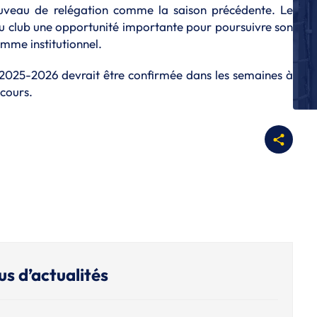
uveau de relégation comme la saison précédente. Le
P
Fi
au club une opportunité importante pour poursuivre son
C
mme institutionnel.
P
 2025-2026 devrait être confirmée dans les semaines à
Ap
re
 cours.
P
Bi
Cr
re
L
No
ap
P
Ch
Ca
us d’actualités
f