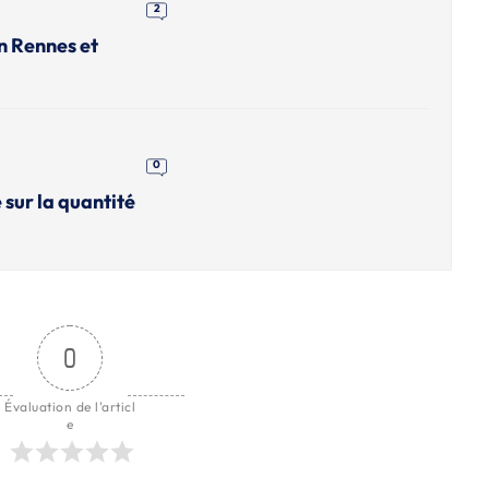
2
n Rennes et
0
 sur la quantité
0
Évaluation de l'articl
e