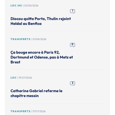
LDC (M)
| 02/08/2026
1
Diocou quitte Porto, Thulin rejoint
Heldal au Benfica
TRANSFERTS
| 01/08/2026
0
Ça bouge encore à Paris 92,
Dortmund et Odense, pas à Metz et
Brest
LDC
| 19/07/2026
2
Catherine Gabriel referme le
chapitre messin
TRANSFERTS
| 17/07/2026