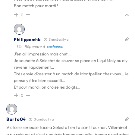
Bon match pour mardi !
0
Philippemhb
3 années il y a
Répondre à
cochonne
J'en ai l'impression mais chut…
Je souhaite à Sélestat de sauver sa place en Liqui Moly ou d'y
revenir rapidement…
Très envie d'assister à un match de Montpellier chez vous…Je
pense y être bien accueilli…
Et pour mardi, on croise les doigts…
0
Barto04
3 années il y a
Victoire serieuse face a Selestat en faisant tourner. Villeminot
a pu rejouer et c'est une très bonne nouvelle. bonne prestation