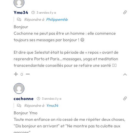
Ymo34
3 années il y a
Répondre à
Philippemhb
Bonjour
Cochonne ne peut pas être un homme : elle commence
toujours ses messages par bonjour ! 😄
Et dire que Selestat était la période de « repos » avant de
reprendre Porto et Paris…massages, yoga et meditation
transcendantale conseillés pour se refaire une santé 🧘‍♂️
0
cochonne
3 années il y a
Répondre à
Ymo34
Bonjour Ymo
Toute mon enfance on n'a cessė de me rėpėter deux choses,
"Dis bonjour en arrivant" et "Ne montre pas ta culotte aux
garçons".