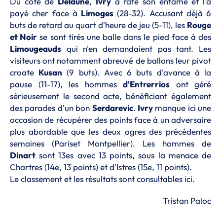
Du côté de
Delaune
,
Ivry
a raté son entame et l'a
payé cher face à
Limoges
(28-32). Accusant déjà 6
buts de retard au quart d'heure de jeu (5-11), les
Rouge
et Noir
se sont tirés une balle dans le pied face à des
Limougeauds
qui n'en demandaient pas tant. Les
visiteurs ont notamment abreuvé de ballons leur pivot
croate
Kusan
(9 buts). Avec 6 buts d'avance à la
pause (11-17), les hommes
d'Entrerrios
ont géré
sérieusement le second acte, bénéficiant également
des parades d'un bon
Serdarevic
.
Ivry
manque ici une
occasion de récupérer des points face à un adversaire
plus abordable que les deux ogres des précédentes
semaines (Pariset Montpellier). Les hommes de
Dinart
sont 13es avec 13 points, sous la menace de
Chartres (14e, 13 points) et d'Istres (15e, 11 points).
Le classement et les résultats sont consultables ici.
Tristan Paloc