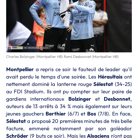
Charles Bolzinger (Montpellier HB) Remi Desbonnet (Montpellier HB)
Montpellier
a repris ce soir le fauteuil de leader qu'il
avait perdu le temps d'une soirée. Les
Héraultais
ont
nettement dominé la lanterne rouge
Sélestat
(34-25)
au FDI Stadium. Ils ont pu compter sur leur paire de
gardiens internationaux
Bolzinger
et
Desbonnet
,
auteurs de 13 arrêts à 34 % mais également sur leurs
jeunes gauchers
Berthier
(6/7) et
Bos
(7/8). En face,
Sélestat
a proposé 20 premières minutes de très belle
facture, emmené notamment par son goléador
Schröder
(9 buts ce soir). Mais les
Alsaciens
n'ont pas