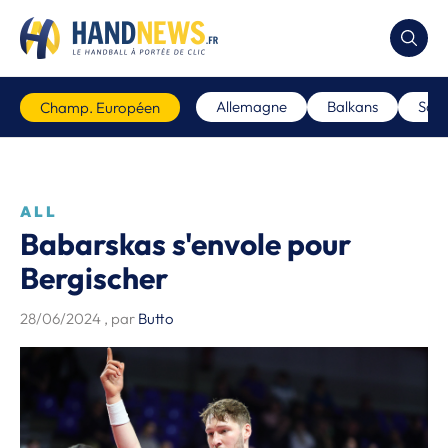
Allemagne
Balkans
Scan
Champ. Européen
ALL
Babarskas s'envole pour
Bergischer
28/06/2024
, par
Butto