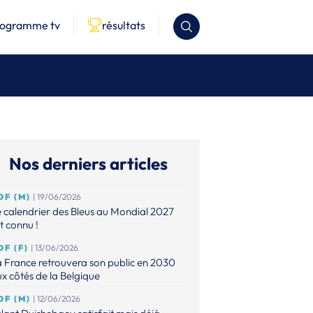
rogramme tv
résultats
Nos derniers articles
DF (M)
| 19/06/2026
 calendrier des Bleus au Mondial 2027
t connu !
DF (F)
| 13/06/2026
 France retrouvera son public en 2030
x côtés de la Belgique
DF (M)
| 12/06/2026