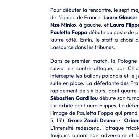
Pour débuter la rencontre, le sept ma
de l'équipe de France.
Laura
Glauser
Nze
Minko
, à gauche, et
Laura
Flipp
Pauletta
Foppa
débute au poste de p
'autre côté. Enfin, le staff a chois
Lassource dans les tribunes.
Dans ce premier match, la Pologne o
suivie, en contre-attaque, par Chlo
intercepte les ballons polonais et le 
suite en place. La déferlante des Fra
rapidement de six buts, dont quatre d
Sébastien
Gardillou
débute son turnov
sur orbite par Laura Flippes. La défen
l'image de Pauletta Foppa qui prend
5, 13').
Grace
Zaadi
Deuna
et
Orian
L'intensité redescend, l'attaque tri
toujours autant son adversaire et L