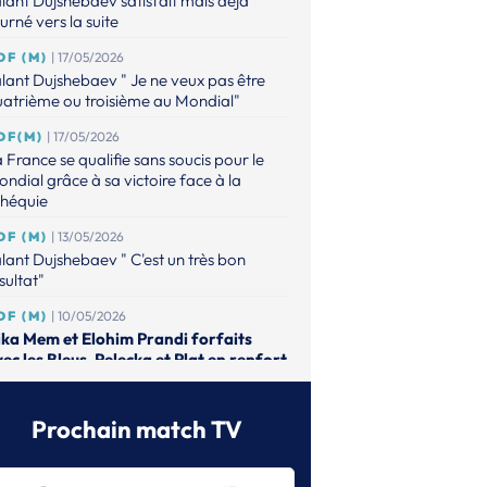
lant Dujshebaev satisfait mais déjà
urné vers la suite
DF (M)
| 17/05/2026
lant Dujshebaev " Je ne veux pas être
atrième ou troisième au Mondial"
DF(M)
| 17/05/2026
 France se qualifie sans soucis pour le
ndial grâce à sa victoire face à la
chéquie
DF (M)
| 13/05/2026
lant Dujshebaev " C'est un très bon
sultat"
DF (M)
| 10/05/2026
ika Mem et Elohim Prandi forfaits
ec les Bleus, Pelecka et Plat en renfort
DF (M)
| 01/05/2026
lant Dushebaev dévoile sa liste pour les
Prochain match TV
tchs décisifs vers le Mondial
DF (F)
| 15/04/2026