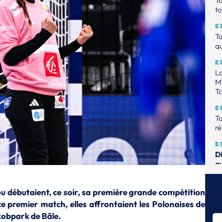
Ta
to
E
Ta
qu
E
La
Mo
T
E
Ta
ré
E
D
av
E
Ta
ou débutaient, ce soir, sa première grande compétition
ma
ce premier match, elles affrontaient les Polonaises de
kobpark de Bâle.
E