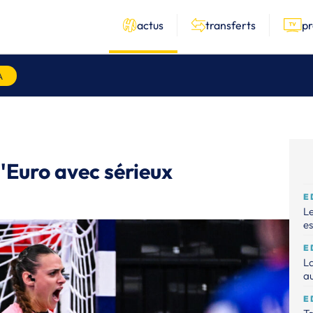
actus
transferts
p
A
l'Euro avec sérieux
E
Le
es
E
La
au
E