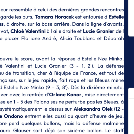
Le
af
jeur ressemble à celui des dernières grandes rencontres
garde les buts,
Tamara
Horacek
est entourée d'
Estelle
E
es
, à droite, sur la base arrière. Dans la ligne d'avants,
Sé
es
ivot,
Chloé
Valentini
à l'aile droite et
Lucie
Granier
de l
i de placer Floriane André, Alicia Toublanc et Déborah
E
La
E
uvre le score, avant la réponse d'Estelle Nze Minko,
Le
é Valentini et Lucie Granier (3 - 1, 2'). La défense
la
jeu de transition, cher à l'équipe de France, est tout de
E
nçaises, sur le jeu rapide, fait rage et les Bleues mène
Le
'Estelle Nze Minko (9 - 3, 8'). Dès la dixième minute,
éq
er avec la rentrée d'
Orlane
Kanor
, mise directement
E
se en 1 - 5 des Polonaises ne perturbe pas les Bleues, à
Lu
 systématiquement le dessus sur
Aleksandra
Olek
(12 -
su
e
Ondono
entrent elles aussi au quart d'heure de jeu.
E
colore perd quelques ballons, mais la défense malmène
P
aura Glauser sort déjà son sixième ballon. Le staff