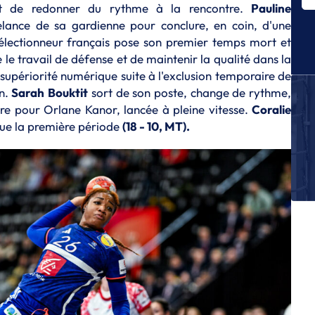
nt de redonner du rythme à la rencontre.
Pauline
E
elance de sa gardienne pour conclure, en coin, d'une
Ma
Bl
 sélectionneur français pose son premier temps mort et
le travail de défense et de maintenir la qualité dans la
E
n supériorité numérique suite à l'exclusion temporaire de
Ta
de
on.
Sarah
Bouktit
sort de son poste, change de rythme,
ère pour Orlane Kanor, lancée à pleine vitesse.
Coralie
E
nclue la première période
(18 - 10, MT).
Ro
la
E
La
E
Ta
ré