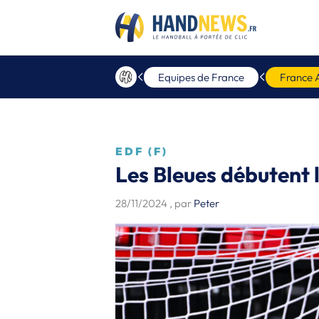
Equipes de France
France 
EDF (F)
Les Bleues débutent 
28/11/2024
, par
Peter