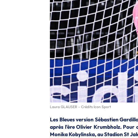
Laura GLAUSER - Crédits Icon Sport
Les Bleues version Sébastien Gardill
après l'ère Olivier Krumbholz. Pour 
Monika Kobylinska, au Stadion St Ja