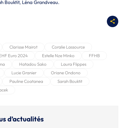
rah Bouktit, Léna Grandveau.
Clarisse Mairot
Coralie Lassource
EHF Euro 2024
Estelle Nze Minko
FFHB
una
Hatadou Sako
Laura Flippes
Lucie Granier
Oriane Ondono
Pauline Coatanea
Sarah Bouktit
acek
us d’actualités