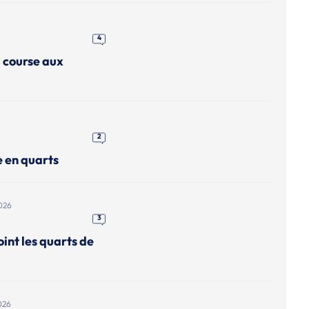
4
a course aux
2
e en quarts
026
3
int les quarts de
026