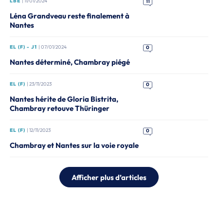
LBE
| 11/01/2024
11
Léna Grandveau reste finalement à
Nantes
EL (F) - J1
| 07/01/2024
0
Nantes déterminé, Chambray piégé
EL (F)
| 23/11/2023
0
Nantes hérite de Gloria Bistrita,
Chambray retouve Thüringer
EL (F)
| 12/11/2023
0
Chambray et Nantes sur la voie royale
Afficher plus d’articles