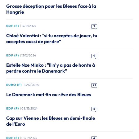
Grosse déception pour les Bleues face à la
Hongrie
EDF (F)
| 14/12/2024
2
Chloé Valentini : "si tu acceptes de jouer, tu
acceptes aussi de perdre"
EDF (F)
| 13/12/2024
9
Estelle Nze Minko : "Il n'y a pas de honte à
perdre contre le Danemark"
EURO (F)
| 13/12/2024
21
Le Danemark met fin au rêve des Bleues
EDF (F)
| 08/12/2024
5
Cap sur Vienne : les Bleues en demi-finale
de l'Euro
EDF (F)
| 02/12/2024
4