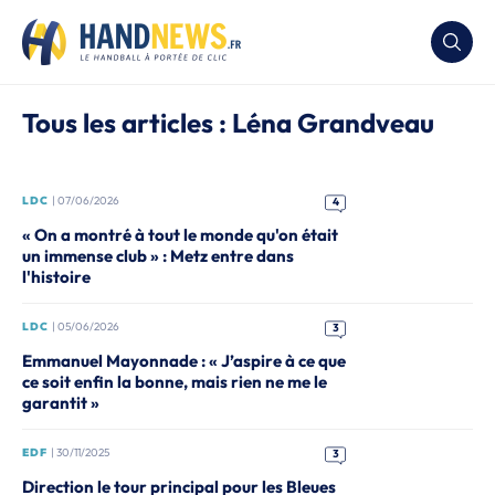
Tous les articles : Léna Grandveau
LDC
| 07/06/2026
4
« On a montré à tout le monde qu'on était
un immense club » : Metz entre dans
l'histoire
LDC
| 05/06/2026
3
Emmanuel Mayonnade : « J’aspire à ce que
ce soit enfin la bonne, mais rien ne me le
garantit »
EDF
| 30/11/2025
3
Direction le tour principal pour les Bleues