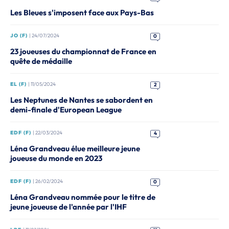
Les Bleues s'imposent face aux Pays-Bas
JO (F)
| 24/07/2024
0
23 joueuses du championnat de France en
quête de médaille
EL (F)
| 11/05/2024
2
Les Neptunes de Nantes se sabordent en
demi-finale d'European League
EDF (F)
| 22/03/2024
4
Léna Grandveau élue meilleure jeune
joueuse du monde en 2023
EDF (F)
| 26/02/2024
0
Léna Grandveau nommée pour le titre de
jeune joueuse de l'année par l'IHF