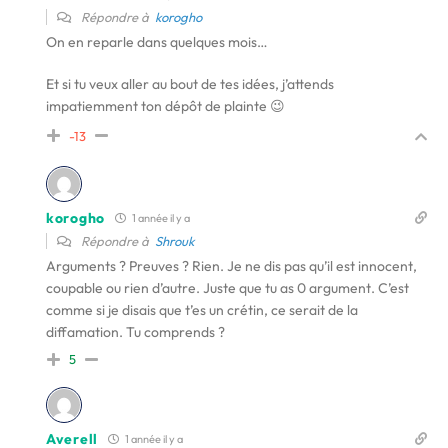
Répondre à
korogho
On en reparle dans quelques mois…
Et si tu veux aller au bout de tes idées, j’attends
impatiemment ton dépôt de plainte 😉
-13
korogho
1 année il y a
Répondre à
Shrouk
Arguments ? Preuves ? Rien. Je ne dis pas qu’il est innocent,
coupable ou rien d’autre. Juste que tu as 0 argument. C’est
comme si je disais que t’es un crétin, ce serait de la
diffamation. Tu comprends ?
5
Averell
1 année il y a