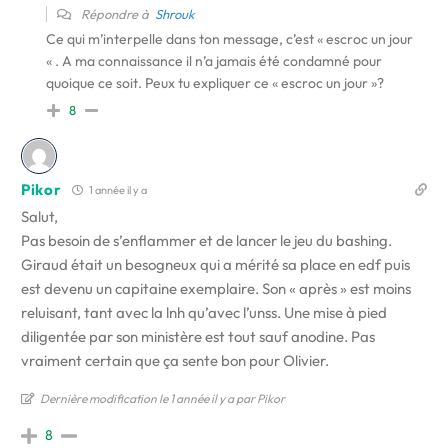
Répondre à
Shrouk
Ce qui m’interpelle dans ton message, c’est « escroc un jour
« . A ma connaissance il n’a jamais été condamné pour
quoique ce soit. Peux tu expliquer ce « escroc un jour »?
8
Pikor
1 année il y a
Salut,
Pas besoin de s’enflammer et de lancer le jeu du bashing.
Giraud était un besogneux qui a mérité sa place en edf puis
est devenu un capitaine exemplaire. Son « après » est moins
reluisant, tant avec la lnh qu’avec l’unss. Une mise à pied
diligentée par son ministère est tout sauf anodine. Pas
vraiment certain que ça sente bon pour Olivier.
Dernière modification le 1 année il y a par Pikor
8