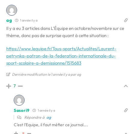
ag
1 année il y a
Il y a eu 3 articles dans L’Équipe en octobre/novembre sur ce
thème, donc pas de surprise quant à cette situation :
https://www.lequipe.fr/Tous-sports/Actualites/Laurent-
petrynka-patron-de-la-federation-internationale-du-
sport-scolaire-a-demissionne/1515683
Dernière modification le 1 année il y a par ag
7
Sasori9
1 année il y a
Répondre à
ag
C’est l’Equipe, il faut méfier ce journal….
-5