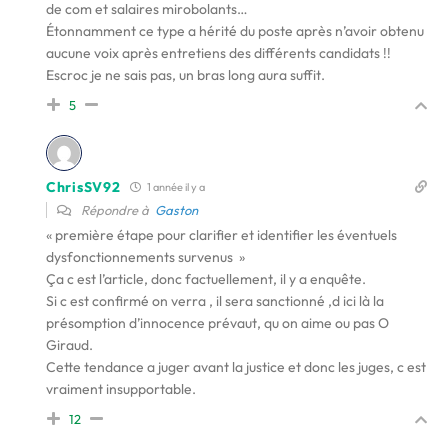
de com et salaires mirobolants…
Étonnamment ce type a hérité du poste après n’avoir obtenu
aucune voix après entretiens des différents candidats !!
Escroc je ne sais pas, un bras long aura suffit.
5
ChrisSV92
1 année il y a
Répondre à
Gaston
« première étape pour clarifier et identifier les éventuels
dysfonctionnements survenus »
Ça c est l’article, donc factuellement, il y a enquête.
Si c est confirmé on verra , il sera sanctionné ,d ici là la
présomption d’innocence prévaut, qu on aime ou pas O
Giraud.
Cette tendance a juger avant la justice et donc les juges, c est
vraiment insupportable.
12