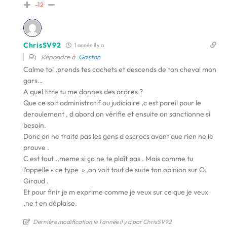
-12
ChrisSV92
1 année il y a
Répondre à
Gaston
Calme toi ,prends tes cachets et descends de ton cheval mon
gars…
A quel titre tu me donnes des ordres ?
Que ce soit administratif ou judiciaire ,c est pareil pour le
deroulement , d abord on vérifie et ensuite on sanctionne si
besoin.
Donc on ne traite pas les gens d escrocs avant que rien ne le
prouve .
C est tout .,meme si ça ne te plaît pas . Mais comme tu
l’appelle « ce type » ,on voit tout de suite ton opinion sur O.
Giraud .
Et pour finir je m exprime comme je veux sur ce que je veux
,ne t en déplaise.
Dernière modification le 1 année il y a par ChrisSV92