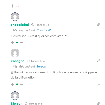
-2
chabalabal
1 année il y a
Répondre à
ChrisSV92
T’as raison… C’est quoi ces com 49.3 ?!…
4
korogho
1 année il y a
Répondre à
Shrouk
@
Shrouk : sans argument ni débuts de preuves, ça s’appelle
de la diffamation.
9
Shrouk
1 année il y a