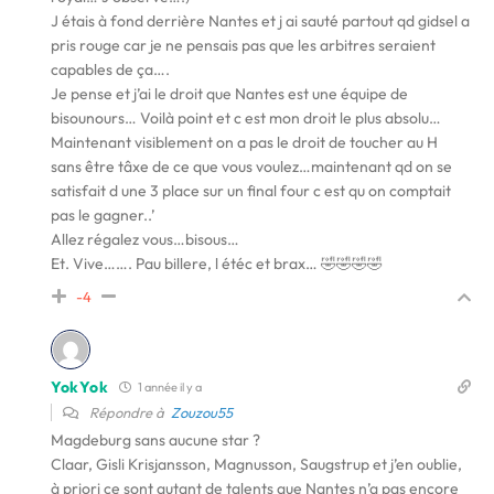
J étais à fond derrière Nantes et j ai sauté partout qd gidsel a
pris rouge car je ne pensais pas que les arbitres seraient
capables de ça….
Je pense et j’ai le droit que Nantes est une équipe de
bisounours… Voilà point et c est mon droit le plus absolu…
Maintenant visiblement on a pas le droit de toucher au H
sans être tâxe de ce que vous voulez…maintenant qd on se
satisfait d une 3 place sur un final four c est qu on comptait
pas le gagner..’
Allez régalez vous…bisous…
Et. Vive……. Pau billere, l étéc et brax… 🤣🤣🤣🤣
-4
YokYok
1 année il y a
Répondre à
Zouzou55
Magdeburg sans aucune star ?
Claar, Gisli Krisjansson, Magnusson, Saugstrup et j’en oublie,
à priori ce sont autant de talents que Nantes n’a pas encore