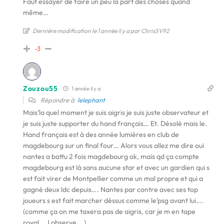
Faut essayer de faire un peu la part des choses quand
même…
Dernière modification le 1 année il y a par ChrisSV92
-3
Zouzou55
1 année il y a
Répondre à
lelephant
Mais’la quel moment je suis aigris je suis juste observateur et
je suis juste supporter du hand français… Et. Désolé mais le.
Hand français est à des année lumières en club de
magdebourg sur un final four… Alors vous allez me dire oui
nantes a battu 2 fois magdebourg ok, mais qd ça compte
magdebourg est là sans aucune star et avec un gardien qui s
est fait virer de Montpellier comme un mal propre et qui a
gagné deux ldc depuis…. Nantes par contre avec ses top
joueurs s est fait marcher dèssus comme le’psg avant lui….
(comme ça on me taxera pas de aigris, car je m en tape
royal… J observe….)