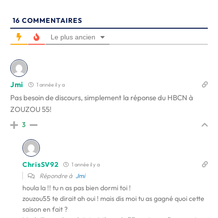
16
COMMENTAIRES
Le plus ancien
Jmi
1 année il y a
Pas besoin de discours, simplement la réponse du HBCN à
ZOUZOU 55!
3
ChrisSV92
1 année il y a
Répondre à
Jmi
houla la !! tu n as pas bien dormi toi !
zouzou55 te dirait ah oui ! mais dis moi tu as gagné quoi cette
saison en fait ?