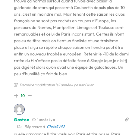
trouve ça normal surtout quand tu vois avec plaisir la
guirlande de stars qui passent à Coubertin depuis plus de 10
ans, c’est un moindre mal. Maintenant cette saison les clubs
français ne se sont pas cachés en coupes d’Europe, les
parcours de Nantes, Montpellier, Limoges et Toulouse sont
remarquables et celui de Paris inconsistant. Certes ils n’ont
pas eu de titre mais on tient un finaliste et une troisième
place et si ça se répète chaque saison on tiendra peut être
enfin un nouveau trophée européen. Retenir le -10 de la demi
ratée du H n’efface pas la défaite face à Skopje (que je n’ai tj
pas digéré) alors qu’on avait une équipe de galactiques. Un
peu d’humilité ça fait du bien
Dernière modification le 1 année il y a par Pikor
10
Gaston
1 année il y a
Répondre à
ChrisSV92
quelle arrogance !! t’as voulu voir Paris et t’as pas vu Paris,