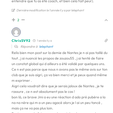
entendre que tu as été coach, et bien cela fait peur).
Dernière modification le 1 année il y a par lelephant
2
ChrisSV92
1 année il y a
Répondre à
lelephant
Relis bien mon post sur la demie de Nantes je n ai pas taillé du
tout , j ai nuancé les propos de zouzou55 , j ai tenté de faire
un constat global qui d ailleurs a été validé par quelques uns.
Ce n est pas parce que nous n avons pas le même avis sur ton
club que je suis aigri, ça va bien merci et je peux quand même
m exprimer .
Aigri cela voudrait dire que je serais jaloux de Nantes , je te
rassure , ce n est absolument pas le cas !
bon là, ce brave Jmi a eu une réaction d ado pré pubère a la
na na nére qui m a un peu agacé alors je l ai un peu tancé ,
mais ça ne va pas plus loin.