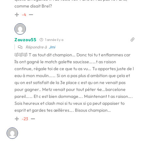
comme disait Brel?
-4
Zouzou55
1 année il y a
Répondre à
Jmi
🤣🤣🤣 T as tout dit champion… Donc toi tu t enflammes car
îls ont gagné le match galette saucisse……t as raison
continue, régale toi de ce que tu as vu… Tu apportes juste de l
eau à mon moulin…… Si on a pas plus d ambition que çela et
qu on est satisfait de la 3e place c est qu on ne venait pas
pour gagner.. Metz venait pour tout péter 4e…barcelone
pareil…… Et c est bien dommage…. Maintenant t as raison….
Sois heureux et clash moi si tu veux si ça peut appaiser to
esprit et gardes tes œillères…. Bisous champion…
-23