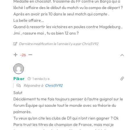
Medaille en chocolat. troisième du FF contre un Barça qui a
lâché l affaire des le début du match vu la compo de départ ?
Après en avoir pris 10 dans le seul match qui compte .
La belle affaire…
Quand à ressortir les victoires en poules contre Magdeburg ,
Jmi , rassure moi , tu as bien 12 ans ?
Dernière modification le 1 année il y a par ChrisSV92
-26
Pikor
1 année il y a
Répondre à
ChrisSV92
Salut
Décidément tu me fais toujours penser à l’autre guignol sur le
forum Équipe qui saoule tout le monde avec sa théorie du
palmarès.
Tu veux qu’on cite les clubs de D1 qui n’ont rien gagner ? Ok
Paris trust les titres de champion de France, mais moi je