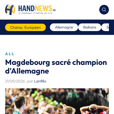
Allemagne
Balkans
Scan
Champ. Européen
ALL
Magdebourg sacré champion
d'Allemagne
21/05/2026
, par
Lanfillo