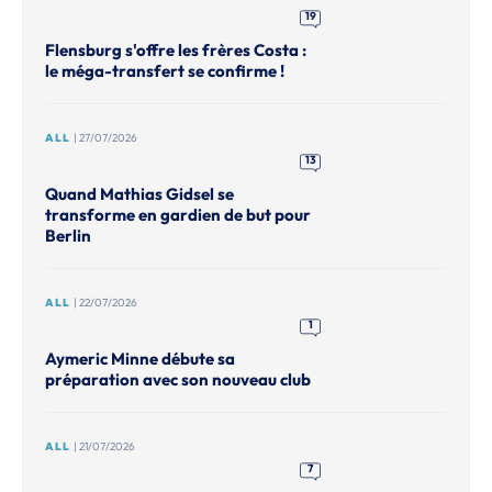
19
Flensburg s'offre les frères Costa :
le méga-transfert se confirme !
ALL
| 27/07/2026
13
Quand Mathias Gidsel se
transforme en gardien de but pour
Berlin
ALL
| 22/07/2026
1
Aymeric Minne débute sa
préparation avec son nouveau club
ALL
| 21/07/2026
7