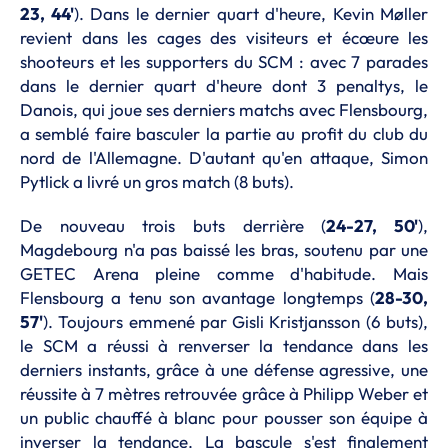
23, 44'
). Dans le dernier quart d'heure, Kevin Møller
revient dans les cages des visiteurs et écœure les
shooteurs et les supporters du SCM : avec 7 parades
dans le dernier quart d'heure dont 3 penaltys, le
Danois, qui joue ses derniers matchs avec Flensbourg,
a semblé faire basculer la partie au profit du club du
nord de l'Allemagne. D'autant qu'en attaque, Simon
Pytlick a livré un gros match (8 buts).
De nouveau trois buts derrière (
24-27, 50'
),
Magdebourg n'a pas baissé les bras, soutenu par une
GETEC Arena pleine comme d'habitude. Mais
Flensbourg a tenu son avantage longtemps (
28-30,
57'
). Toujours emmené par Gisli Kristjansson (6 buts),
le SCM a réussi à renverser la tendance dans les
derniers instants, grâce à une défense agressive, une
réussite à 7 mètres retrouvée grâce à Philipp Weber et
un public chauffé à blanc pour pousser son équipe à
inverser la tendance. La bascule s'est finalement