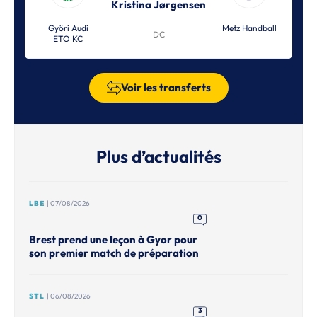
Kristina Jørgensen
Györi Audi
Metz Handball
DC
ETO KC
Voir les transferts
Plus d’actualités
LBE
| 07/08/2026
0
Brest prend une leçon à Gyor pour
son premier match de préparation
STL
| 06/08/2026
3