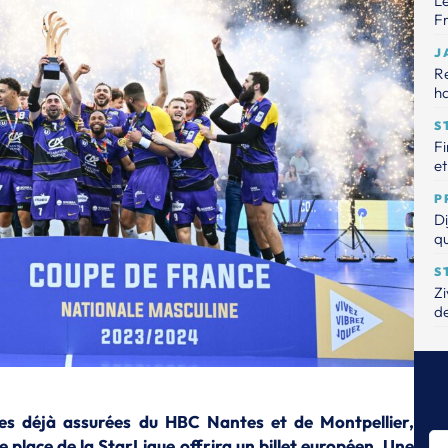
Le
Fr
J
R
ha
S
Fi
et
P
Di
qu
S
Zi
de
P
Ta
dé
S
nes déjà assurées du
HBC Nantes
et de
Montpellier
,
Ch
5e place de la StarLigue offrira un billet européen. Une