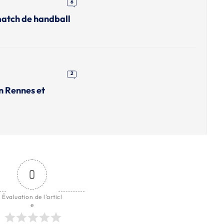
6
match de handball
2
n Rennes et
0
Évaluation de l'articl
e