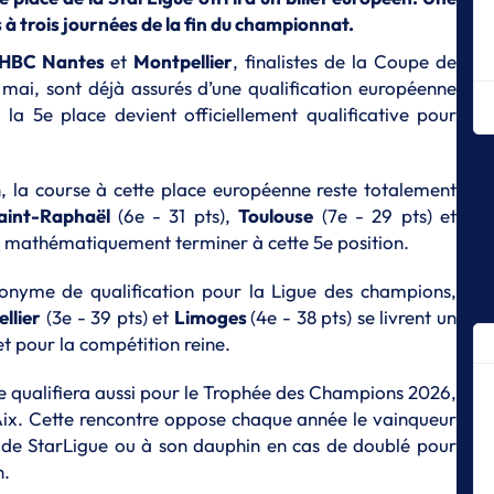
 à trois journées de la fin du championnat.
T
Ça
HBC Nantes
et
Montpellier
, finalistes de la Coupe de
Od
 mai, sont déjà assurés d’une qualification européenne
D
la 5e place devient officiellement qualificative pour
Ex
Dr
on, la course à cette place européenne reste totalement
D
No
aint-Raphaël
(6e - 31 pts),
Toulouse
(7e - 29 pts) et
e mathématiquement terminer à cette 5e position.
D
Le
ynonyme de qualification pour la Ligue des champions,
CN
llier
(3e - 39 pts) et
Limoges
(4e - 38 pts) se livrent un
D
et pour la compétition reine.
La
S
 qualifiera aussi pour le
Trophée des Champions
2026,
Th
’Aix. Cette rencontre oppose chaque année le vainqueur
R
de StarLigue ou à son dauphin en cas de doublé pour
S
n.
Ch