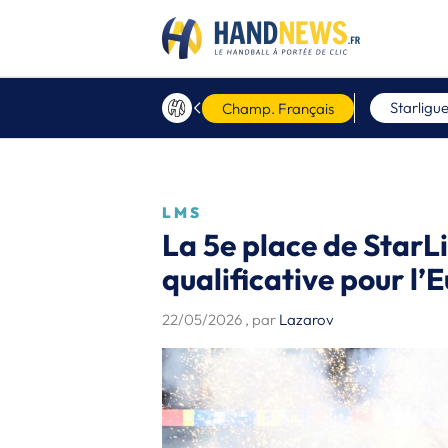
Starligu
Champ. Français
LMS
La 5e place de StarLi
qualificative pour l’
22/05/2026
, par
Lazarov