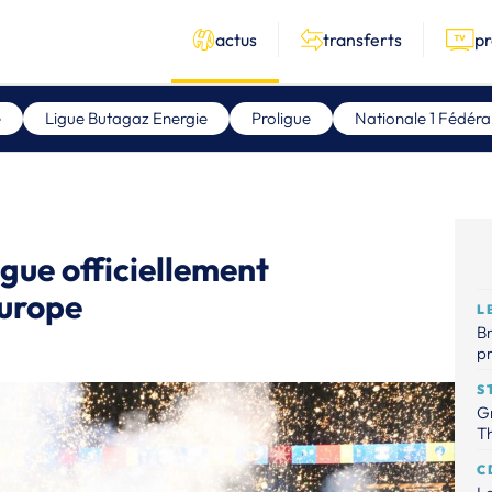
actus
transferts
p
e
Ligue Butagaz Energie
Proligue
Nationale 1 Fédéra
gue officiellement
Europe
L
Br
p
S
Gr
Th
C