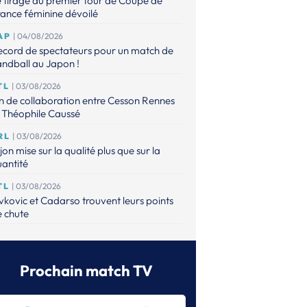
 tirage du premier tour de Coupe de
ance féminine dévoilé
AP
| 04/08/2026
ecord de spectateurs pour un match de
ndball au Japon !
TL
| 03/08/2026
n de collaboration entre Cesson Rennes
 Théophile Caussé
RL
| 03/08/2026
jon mise sur la qualité plus que sur la
antité
TL
| 03/08/2026
vkovic et Cadarso trouvent leurs points
 chute
RL
| 02/08/2026
barand revient à Istres pour un dernier
fi
Prochain match TV
TL
| 02/08/2026
artres a finalement trouvé son pivot