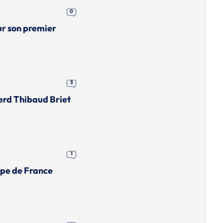
0
ur son premier
3
erd Thibaud Briet
1
upe de France