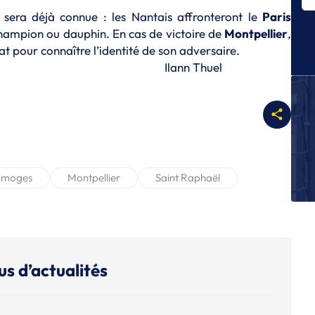
dr
e sera déjà connue : les Nantais affronteront le
Paris
champion ou dauphin. En cas de victoire de
Montpellier
,
P
Éc
at pour connaître l’identité de son adversaire.
Pr
 Thuel
L
A
pr
2
L
Ca
imoges
Montpellier
Saint Raphaël
m
N
Un
: 
us d’actualités