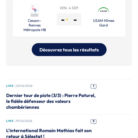
VEN. 4 SEP.
-
-
Cesson-
USAM Nîmes
Rennes
Gard
Métropole HB
Découvrez tous les résultats
LMS
| 22/06/2026
1
Dernier tour de piste (3/3) : Pierre Paturel,
le fidèle défenseur des valeurs
chambériennes
LMS
| 19/06/2026
9
L'international Romain Mathias fait son
retour à Sélestat !