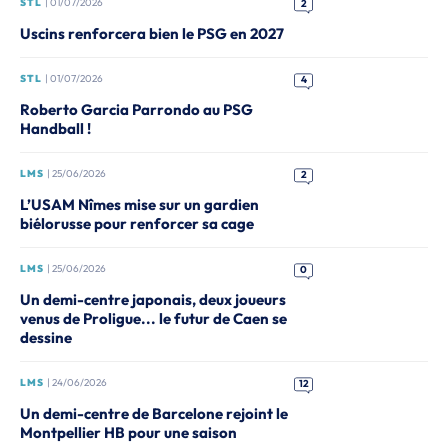
STL
| 01/07/2026
2
Uscins renforcera bien le PSG en 2027
STL
| 01/07/2026
4
Roberto Garcia Parrondo au PSG
Handball !
LMS
| 25/06/2026
2
L’USAM Nîmes mise sur un gardien
biélorusse pour renforcer sa cage
LMS
| 25/06/2026
0
Un demi-centre japonais, deux joueurs
venus de Proligue... le futur de Caen se
dessine
LMS
| 24/06/2026
12
Un demi-centre de Barcelone rejoint le
Montpellier HB pour une saison