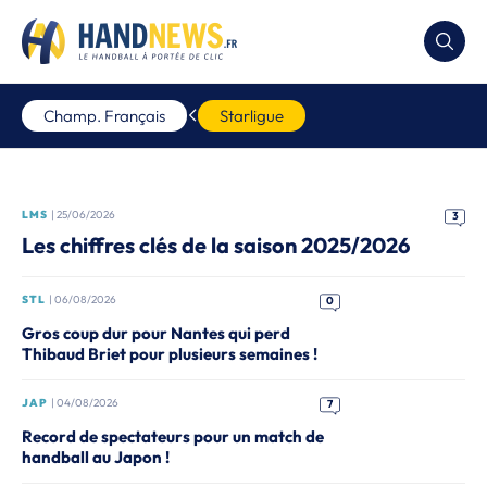
Champ. Français
Starligue
LMS
| 25/06/2026
3
À LA UNE
Les chiffres clés de la saison 2025/2026
STL
| 06/08/2026
0
Gros coup dur pour Nantes qui perd
Thibaud Briet pour plusieurs semaines !
JAP
| 04/08/2026
7
Record de spectateurs pour un match de
handball au Japon !