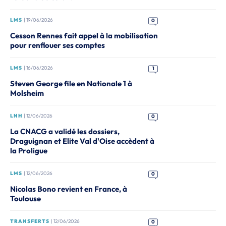
LMS
| 19/06/2026
0
Cesson Rennes fait appel à la mobilisation
pour renflouer ses comptes
LMS
| 16/06/2026
1
Steven George file en Nationale 1 à
Molsheim
LNH
| 12/06/2026
0
La CNACG a validé les dossiers,
Draguignan et Elite Val d'Oise accèdent à
la Proligue
LMS
| 12/06/2026
0
Nicolas Bono revient en France, à
Toulouse
TRANSFERTS
| 12/06/2026
0