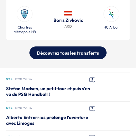
Boris Zivkovic
ARD
Chartres
HC Arbon
Métropole HB
Découvrez tous les transferts
STL
| 02/07/2026
5
Stefan Madsen, un petit tour et puis s'en
va du PSG Handball !
STL
| 02/07/2026
2
Alberto Entrerrios prolonge l'aventure
avec Limoges