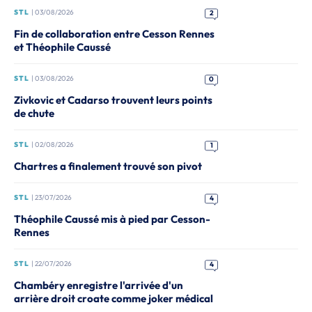
STL
| 03/08/2026
2
Fin de collaboration entre Cesson Rennes
et Théophile Caussé
STL
| 03/08/2026
0
Zivkovic et Cadarso trouvent leurs points
de chute
STL
| 02/08/2026
1
Chartres a finalement trouvé son pivot
STL
| 23/07/2026
4
Théophile Caussé mis à pied par Cesson-
Rennes
STL
| 22/07/2026
4
Chambéry enregistre l'arrivée d'un
arrière droit croate comme joker médical