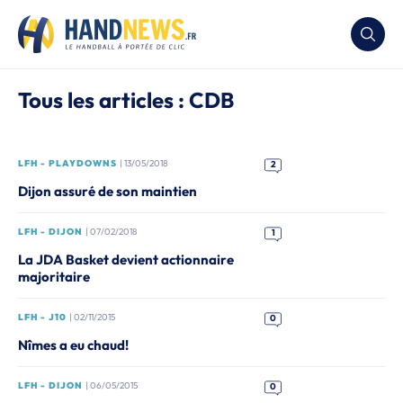
Tous les articles : CDB
LFH - PLAYDOWNS
| 13/05/2018
2
Dijon assuré de son maintien
LFH - DIJON
| 07/02/2018
1
La JDA Basket devient actionnaire
majoritaire
LFH - J10
| 02/11/2015
0
Nîmes a eu chaud!
LFH - DIJON
| 06/05/2015
0