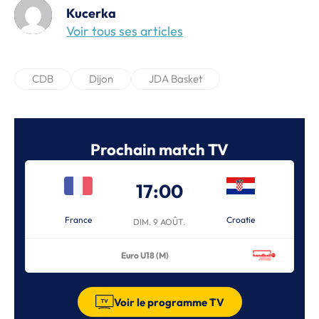
Kucerka
Voir tous ses articles
CDB
Dijon
JDA Basket
Prochain match TV
17:00
France
Croatie
DIM. 9 AOÛT.
Euro U18 (M)
Voir le programme TV