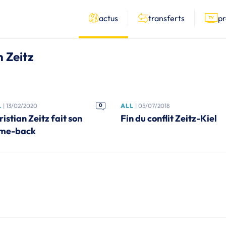
actus
transferts
p
n Zeitz
L
| 13/02/2020
0
ALL
| 05/07/2018
istian Zeitz fait son
Fin du conflit Zeitz-Kiel
me-back