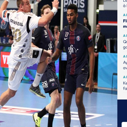
Le
à 
A
Fl
m
A
Q
ga
A
A
a
A
Ke
fa
S
Ji
Ys
H
Ji