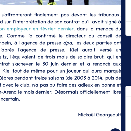
un
A
s'affronteront finalement pas devant les tribunaux.
Ke
d sur l'interprétation de son contrat qu'il avait signé à
L
on employeur en février dernier
, dans la menace du
A
ice. Comme l'a confirmé le directeur du conseil de
Ma
enbein, à l'agence de presse
dpa
, les deux parties ont
fa
'après l'agence de presse, Kiel aurait versé un
A
 l'équivalent de trois mois de salaire brut, qui en
K
trat s'achever le 30 juin dernier et a renoncé aux
 à Kiel tout de même pour un joueur qui aura marqué
D
To
Zèbres pendant treize saisons (de 2003 à 2014, puis de
ef
it avec le club, n'a pas pu faire des adieux en bonne et
-Arena le mois dernier. Désormais officiellement libre
A
incertain.
N
S
Mickaël Georgeault
A
Bo
de