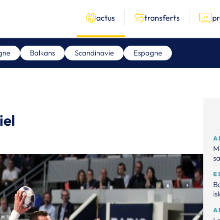
actus
transferts
p
gne
Balkans
Scandinavie
Espagne
iel
A
Ma
sa
E
Ba
is
A