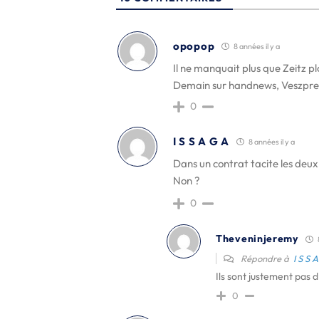
opopop
8 années il y a
Il ne manquait plus que Zeitz pl
Demain sur handnews, Veszprem
0
I S S A G A
8 années il y a
Dans un contrat tacite les deu
Non ?
0
Theveninjeremy
Répondre à
I S S 
Ils sont justement pas 
0