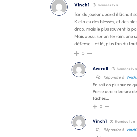
Vinch1
8 années il y a
fan du joueur quand il lâchait s
Kiel a eu des blessés, et des ble
drop, mais le plus souvent la pos
Mais aussi, sur un terrain, une
défense… et là, plus fan du tout
0
Averell
8 années il y a
Répondre à
Vinch
En sait on plus sur ce q
Parce qu'a la lecture des
faches…
0
Vinch1
8 années il y a
Répondre à
Vinch