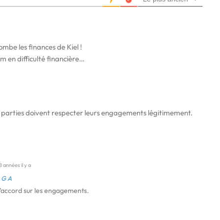
ombe les finances de Kiel !
 en difficulté financière…
x parties doivent respecter leurs engagements légitimement.
8 années il y a
A G A
d’accord sur les engagements.