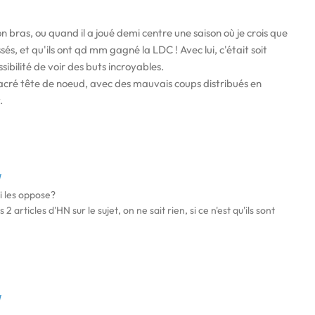
on bras, ou quand il a joué demi centre une saison où je crois que
ssés, et qu'ils ont qd mm gagné la LDC ! Avec lui, c'était soit
sibilité de voir des buts incroyables.
 sacré tête de noeud, avec des mauvais coups distribués en
.
1
ui les oppose?
 2 articles d'HN sur le sujet, on ne sait rien, si ce n'est qu'ils sont
1