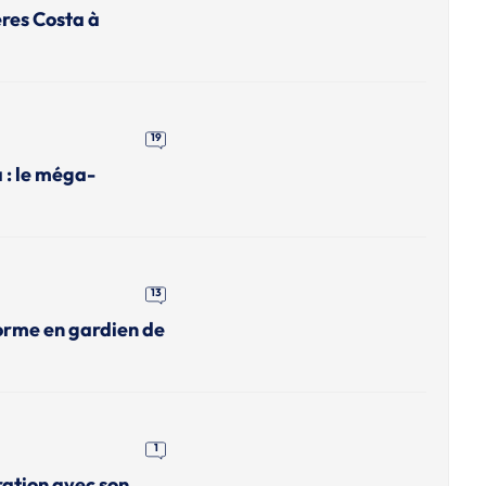
ères Costa à
19
a : le méga-
13
orme en gardien de
1
ation avec son