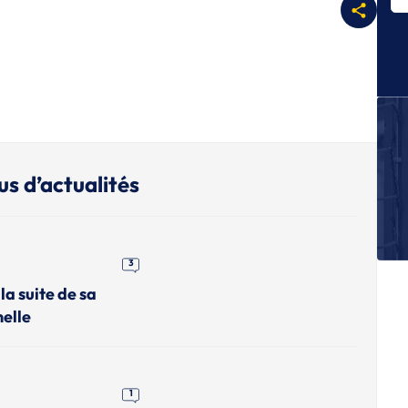
A
Fi
E
Bl
A
Bo
Be
us d’actualités
A
L
O'
A
La
3
de
la suite de sa
nelle
1