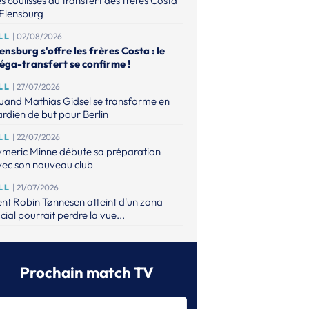
s coulisses du transfert des frères Costa
Flensburg
LL
| 02/08/2026
ensburg s'offre les frères Costa : le
éga-transfert se confirme !
LL
| 27/07/2026
uand Mathias Gidsel se transforme en
rdien de but pour Berlin
LL
| 22/07/2026
ymeric Minne débute sa préparation
vec son nouveau club
LL
| 21/07/2026
nt Robin Tønnesen atteint d'un zona
cial pourrait perdre la vue...
UE
| 21/07/2026
m Gottfridsson signe trois ans à l'IFK
tad et rentre en Suède
Prochain match TV
ON
| 17/07/2026
m Gottfridsson et le Pick Szeged trouvent