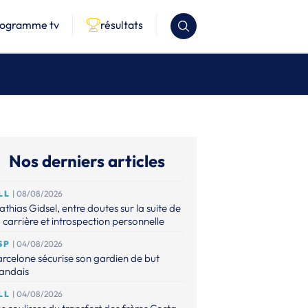
rogramme tv
résultats
Nos derniers articles
LL
| 08/08/2026
thias Gidsel, entre doutes sur la suite de
 carrière et introspection personnelle
SP
| 04/08/2026
rcelone sécurise son gardien de but
landais
LL
| 04/08/2026