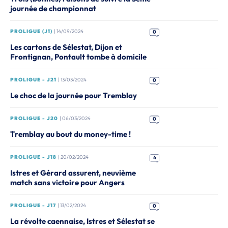
journée de championnat
PROLIGUE (J1)
| 14/09/2024
0
Les cartons de Sélestat, Dijon et
Frontignan, Pontault tombe à domicile
PROLIGUE - J21
| 13/03/2024
0
Le choc de la journée pour Tremblay
PROLIGUE - J20
| 06/03/2024
0
Tremblay au bout du money-time !
PROLIGUE - J18
| 20/02/2024
4
Istres et Gérard assurent, neuvième
match sans victoire pour Angers
PROLIGUE - J17
| 13/02/2024
0
La révolte caennaise, Istres et Sélestat se