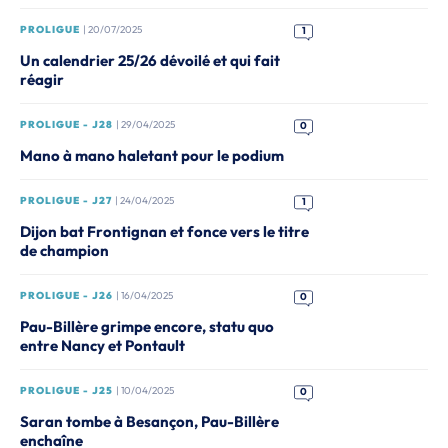
PROLIGUE
| 20/07/2025
1
Un calendrier 25/26 dévoilé et qui fait
réagir
PROLIGUE - J28
| 29/04/2025
0
Mano à mano haletant pour le podium
PROLIGUE - J27
| 24/04/2025
1
Dijon bat Frontignan et fonce vers le titre
de champion
PROLIGUE - J26
| 16/04/2025
0
Pau-Billère grimpe encore, statu quo
entre Nancy et Pontault
PROLIGUE - J25
| 10/04/2025
0
Saran tombe à Besançon, Pau-Billère
enchaîne