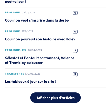
neutralisent
PROLIGUE
| 03/01/2024
0
Cournon veut s’inscrire dans la durée
PROLIGUE
| 17/11/2023
0
Cournon poursuit son histoire avec Kolev
PROLIGUE (J2)
| 20/09/2023
5
Sélestat et Pontault cartonnent, Valence
et Tremblay au buzzer
TRANSFERTS
| 30/08/2023
0
Les tableaux à jour sur le site !
Afficher plus d’articles