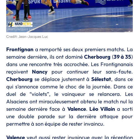
Credit: Jean-Jacques Luc
Frontignan
a remporté ses deux premiers matchs. La
semaine dernière, ils ont dominé
Cherbourg
(
39 à 35
)
dans une rencontre très accrochée. Les Frontignanais
reçoivent
Nancy
pour continuer leur sans-faute.
Cherbourg
se déplace justement à
Sélestat
, dans ce
qui s’annonce comme le choc de la journée. Dans ce
duel de “violets”, le vainqueur se relancera. Les
Alsaciens ont miraculeusement obtenu le match nul la
semaine dernière face à
Valence
.
Léo Villain
a sorti
une double parade sur la dernière attaque pour
permettre à son équipe de rester invaincu.
Valence
veut aussi rester invaincue avec la réception