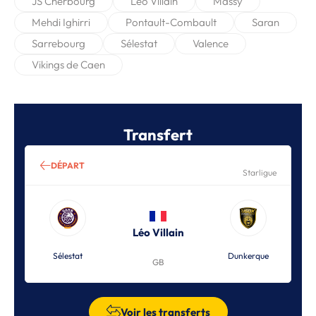
JS Cherbourg
Léo Villain
Massy
Mehdi Ighirri
Pontault-Combault
Saran
Sarrebourg
Sélestat
Valence
Vikings de Caen
Transfert
DÉPART
Starligue
Léo Villain
Sélestat
Dunkerque
GB
Voir les transferts