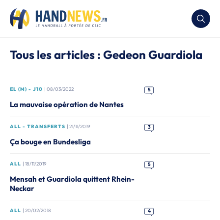
Tous les articles : Gedeon Guardiola
EL (M) - J10
| 08/03/2022
5
La mauvaise opération de Nantes
ALL - TRANSFERTS
| 21/11/2019
3
Ça bouge en Bundesliga
ALL
| 18/11/2019
5
Mensah et Guardiola quittent Rhein-
Neckar
ALL
| 20/02/2018
4