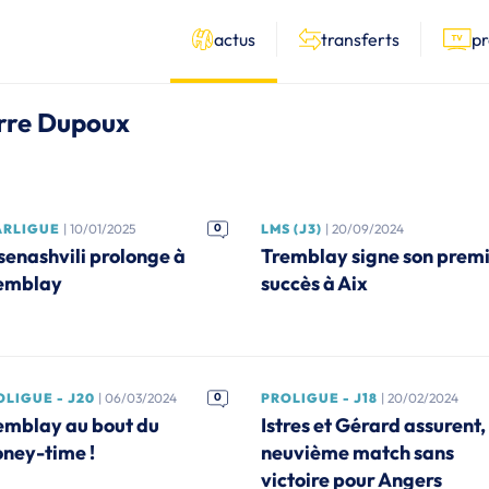
actus
transferts
p
ierre Dupoux
ARLIGUE
| 10/01/2025
0
LMS (J3)
| 20/09/2024
senashvili prolonge à
Tremblay signe son prem
emblay
succès à Aix
OLIGUE - J20
| 06/03/2024
0
PROLIGUE - J18
| 20/02/2024
emblay au bout du
Istres et Gérard assurent,
ney-time !
neuvième match sans
victoire pour Angers