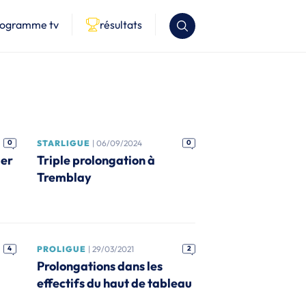
rogramme tv
résultats
0
STARLIGUE
| 06/09/2024
0
ier
Triple prolongation à
Tremblay
4
PROLIGUE
| 29/03/2021
2
Prolongations dans les
effectifs du haut de tableau