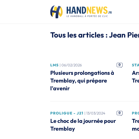
Tous les articles : Jean P
LMS
| 06/02/2026
0
ST
Plusieurs prolongations à
Ar
Tremblay, qui prépare
Tr
l'avenir
PROLIGUE - J21
| 13/03/2024
0
PR
Le choc de la journée pour
Tr
Tremblay
mo