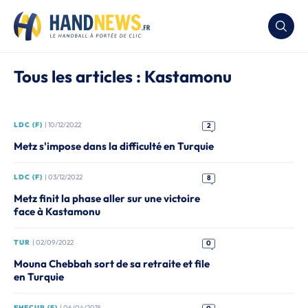
Tous les articles : Kastamonu
LDC (F)
| 10/12/2022
2
Metz s'impose dans la difficulté en Turquie
LDC (F)
| 03/12/2022
8
Metz finit la phase aller sur une victoire
face à Kastamonu
TUR
| 02/09/2022
0
Mouna Chebbah sort de sa retraite et file
en Turquie
EHFCUP (F)
| 06/04/2018