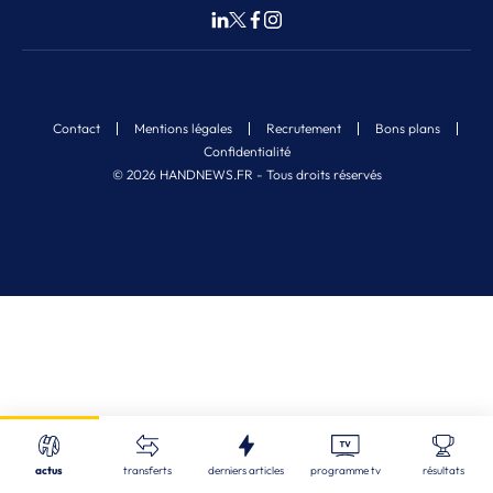
Contact
Mentions légales
Recrutement
Bons plans
Confidentialité
© 2026 HANDNEWS.FR - Tous droits réservés
Fermer
Nos derniers articles
Recherche
actus
transferts
derniers articles
programme tv
résultats
CDF
| 05/08/2026