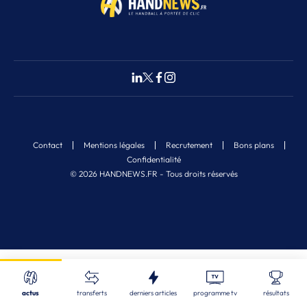
Contact
Mentions légales
Recrutement
Bons plans
Confidentialité
© 2026 HANDNEWS.FR - Tous droits réservés
Fermer
Nos derniers articles
Recherche
actus
transferts
derniers articles
programme tv
résultats
ALL
| 08/08/2026