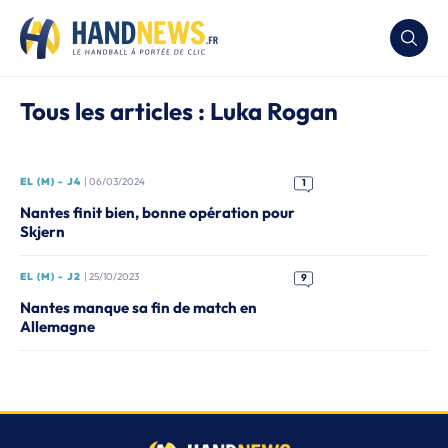
Tous les articles : Luka Rogan
EL (M) - J4
| 06/03/2024
1
Nantes finit bien, bonne opération pour
Skjern
EL (M) - J2
| 25/10/2023
9
Nantes manque sa fin de match en
Allemagne