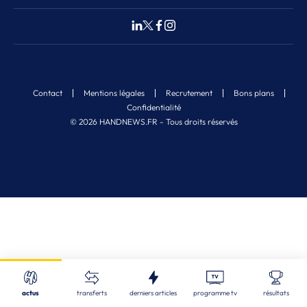
Contact
Mentions légales
Recrutement
Bons plans
Confidentialité
© 2026 HANDNEWS.FR - Tous droits réservés
Fermer
Nos derniers articles
Recherche
actus
transferts
derniers articles
programme tv
résultats
STL
| 06/08/2026