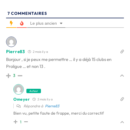
7
COMMENTAIRES
Le plus ancien
Pierre83
2 mois il y a
Bonjour , si je peux me permettre … il y a déjà 15 clubs en
Proligue … et non 13 .
3
Auteur
Omeyer
2 mois il y a
Répondre à
Pierre83
Bien vu, petite faute de frappe, merci du correctif
1