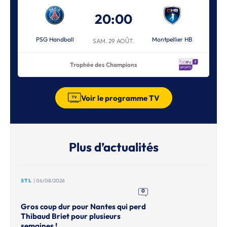
20:00
PSG Handball
Montpellier HB
SAM. 29 AOÛT.
Trophée des Champions
Voir le programme TV
Plus d’actualités
STL
| 06/08/2026
0
Gros coup dur pour Nantes qui perd
Thibaud Briet pour plusieurs
semaines !