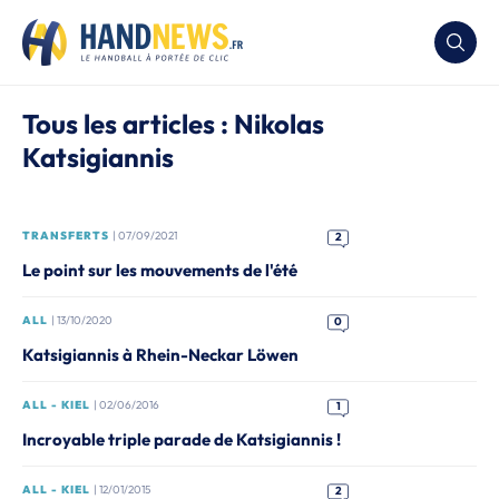
Tous les articles : Nikolas
Katsigiannis
TRANSFERTS
| 07/09/2021
2
Le point sur les mouvements de l'été
ALL
| 13/10/2020
0
Katsigiannis à Rhein-Neckar Löwen
ALL - KIEL
| 02/06/2016
1
Incroyable triple parade de Katsigiannis !
ALL - KIEL
| 12/01/2015
2