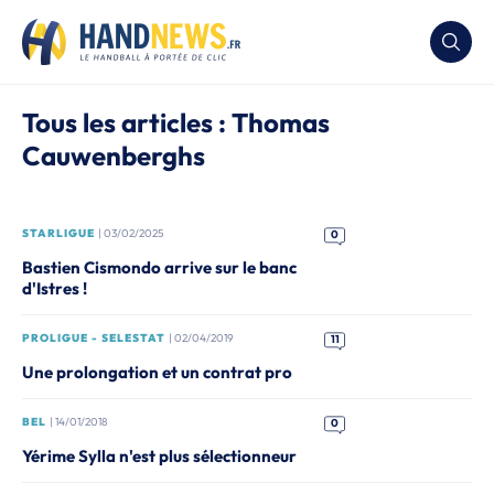
Tous les articles : Thomas
Cauwenberghs
STARLIGUE
| 03/02/2025
0
Bastien Cismondo arrive sur le banc
d'Istres !
PROLIGUE - SELESTAT
| 02/04/2019
11
Une prolongation et un contrat pro
BEL
| 14/01/2018
0
Yérime Sylla n'est plus sélectionneur