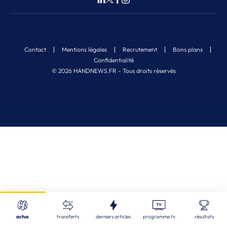
Contact
Mentions légales
Recrutement
Bons plans
Confidentialité
© 2026 HANDNEWS.FR - Tous droits réservés
Fermer
Nos derniers articles
Recherche
actus
transferts
derniers articles
programme tv
résultats
STL
| 06/08/2026