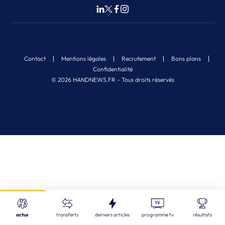
Contact
Mentions légales
Recrutement
Bons plans
Confidentialité
© 2026 HANDNEWS.FR - Tous droits réservés
Fermer
Nos derniers articles
Recherche
actus
transferts
derniers articles
programme tv
résultats
ALL
| 08/08/2026