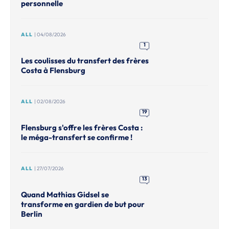
personnelle
ALL
| 04/08/2026
1
Les coulisses du transfert des frères
Costa à Flensburg
ALL
| 02/08/2026
19
Flensburg s'offre les frères Costa :
le méga-transfert se confirme !
ALL
| 27/07/2026
13
Quand Mathias Gidsel se
transforme en gardien de but pour
Berlin