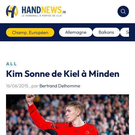
Allemagne
Balkans
Scan
Champ. Européen
ALL
Kim Sonne de Kiel à Minden
16/06/2015
, par
Bertrand Delhomme