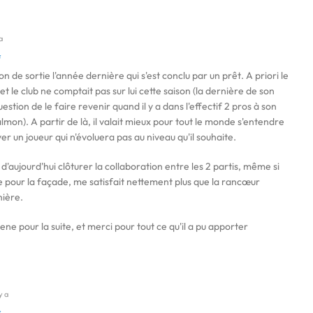
a
on de sortie l'année dernière qui s'est conclu par un prêt. A priori le
et le club ne comptait pas sur lui cette saison (la dernière de son
question de le faire revenir quand il y a dans l'effectif 2 pros à son
lmon). A partir de là, il valait mieux pour tout le monde s'entendre
r un joueur qui n'évoluera pas au niveau qu'il souhaite.
s d'aujourd'hui clôturer la collaboration entre les 2 partis, même si
ie pour la façade, me satisfait nettement plus que la rancœur
nière.
 pour la suite, et merci pour tout ce qu'il a pu apporter
y a