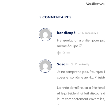
Veuillez v
5
COMMENTAIRES
handicapé
10 années il y a
HS: quelqu'un a un lien pour ps
même équipe 🙁
0
Sasori
10 années il y a
Je ne comprend pas. Pourquoi il 
coeur et son âme au H… Présiden
L'année dernière, ca a été tend
et le président lui fait discour
leurs comportement envers les j