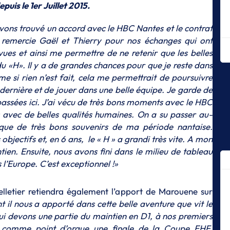
puis le 1er Juillet 2015.
ha
S
vons trouvé un accord avec le HBC Nantes et le contrat
Gu
Je remercie Gaël et Thierry pour nos échanges qui ont
po
ues et ainsi me permettre de ne retenir que les belles
C
 du «H». Il y a de grandes chances pour que je reste dans
S
ême si rien n’est fait, cela me permettrait de poursuivre
Ch
dernière et de jouer dans une belle équipe. Je garde de
l'
assées ici. J’ai vécu de très bons moments avec le HBC
S
s avec de belles qualités humaines. On a su passer au-
D
 que de très bons souvenirs de ma période nantaise.
p
bjectifs et, en 6 ans, le « H » a grandi très vite. A mon
S
tien. Ensuite, nous avons fini dans le milieu de tableau
Le
 l’Europe. C’est exceptionnel !»
St
S
lletier retiendra également l’apport de Marouene sur
Ma
l’
nt il nous a apporté dans cette belle aventure que vit le
cl
ui devons une partie du maintien en D1, à nos premiers
 comme point d’orgue une finale de la Coupe EHF.
S