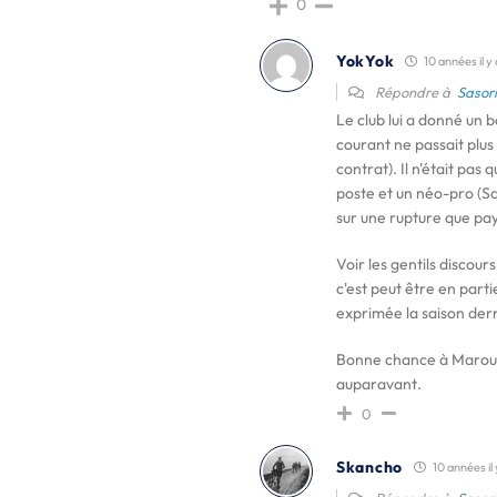
0
YokYok
10 années il y 
Répondre à
Sasori
Le club lui a donné un b
courant ne passait plus 
contrat). Il n'était pas 
poste et un néo-pro (Sa
sur une rupture que paye
Voir les gentils discour
c'est peut être en part
exprimée la saison der
Bonne chance à Marouene
auparavant.
0
Skancho
10 années il 