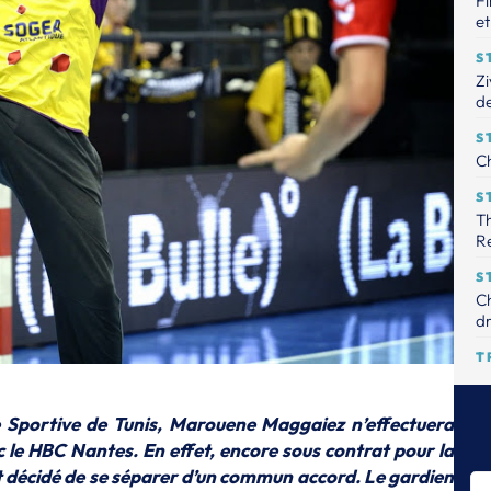
Fi
et
S
Zi
de
S
Ch
S
Th
R
S
Ch
dr
T
Le
tr
e Sportive de Tunis, Marouene Maggaiez n’effectuera
S
 le HBC Nantes. En effet, encore sous contrat pour la
Th
ont décidé de se séparer d’un commun accord. Le gardien
pr