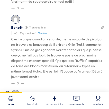
Vraiment très spectaculaire et tout petit !
0
Benoît
11 années il y a
Répondre à
Syahn
C'est vrai que quand on regarde, même au poste de pivot, on
ne trouve plus beaucoup de Bertrand Gille (1m88 comme toi
Syahn). Que de gros gabarits maintenant alors que je pense
que ça ne fait pas tout. Je trouve le poste de pivot moins
élégant maintenant quand il n'y a que des "buffles" capables
de faire des bloccs monstrueux ou retourner 4 types en
même temps! Haha. Elle est loin l'époque ou Vranjes (168cm)
jouait demi-centre!
0
Fermer
37
Nos derniers articles
Recherche
améno73
11 années il y a
actus
transferts
derniers articles
programme tv
résultats
EDF (M) U18 - 1/4
| 06/08/2026
Répondre à
Syahn