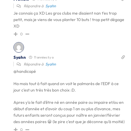
Répondre à
Syahn
Je connais ça XD Les gros clubs me disaient nan t'es trop
petit, mais je viens de vous planter 10 buts ! trop petit dégage
XD
0
Syahn
11 années il y a
Répondre à
Syahn
@handicapé
Ha mais tout à fait quand on voit le palmarès de l'EDF à ce
jour c'est un très très bon choix :D.
Apres y'a le fait d'être né en année paire ou impaire et/ou en
début d'année et d'avoir du coup 1 an ou plus d'avance, mes
futurs enfants seront conçus pour naître en janvier/février
des années paires 😀 (le pire c'est que je déconne qu'à moitié)
0