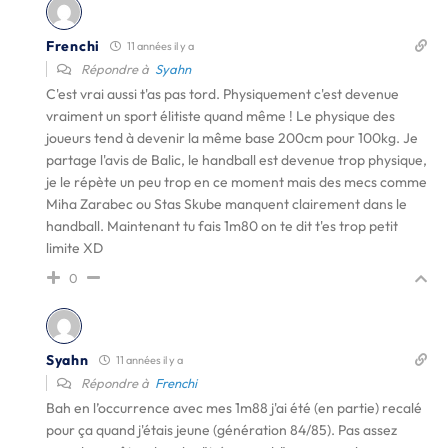
Frenchi
11 années il y a
Répondre à
Syahn
C'est vrai aussi t'as pas tord. Physiquement c'est devenue
vraiment un sport élitiste quand même ! Le physique des
joueurs tend à devenir la même base 200cm pour 100kg. Je
partage l'avis de Balic, le handball est devenue trop physique,
je le répète un peu trop en ce moment mais des mecs comme
Miha Zarabec ou Stas Skube manquent clairement dans le
handball. Maintenant tu fais 1m80 on te dit t'es trop petit
limite XD
0
Syahn
11 années il y a
Répondre à
Frenchi
Bah en l’occurrence avec mes 1m88 j'ai été (en partie) recalé
pour ça quand j'étais jeune (génération 84/85). Pas assez