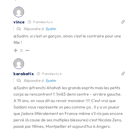
vince
11 années il y a
Répondre à
Syahn
@Syahn
: si c'est un garçon, sinon c'est le contraire pour une
fille !
0
karabatix
11 années il y a
Répondre à
Syahn
@Syahn
@frenchi Ahahah les grands esprits mais les petits
corps se rencontrent !! 1m83 demi centre – arrière gauche.
A 19 ans, on vous dit au revoir monsieur !!!! C'est vrai que
Saidani nous représente un peu comme ça.. Il y a un joueur
que j'adore littéralement en France même s'il n'a pas encore
percé (à cause de ses multiples blessures) c'est Nicolas Zens,
passé par Nîmes, Montpellier et aujourd'hui à Angers.