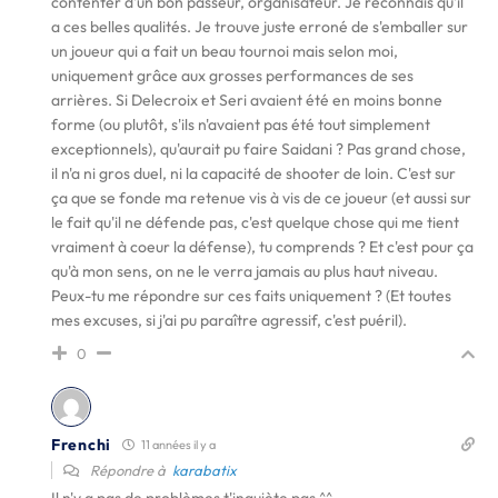
contenter d'un bon passeur, organisateur. Je reconnais qu'il
a ces belles qualités. Je trouve juste erroné de s'emballer sur
un joueur qui a fait un beau tournoi mais selon moi,
uniquement grâce aux grosses performances de ses
arrières. Si Delecroix et Seri avaient été en moins bonne
forme (ou plutôt, s'ils n'avaient pas été tout simplement
exceptionnels), qu'aurait pu faire Saidani ? Pas grand chose,
il n'a ni gros duel, ni la capacité de shooter de loin. C'est sur
ça que se fonde ma retenue vis à vis de ce joueur (et aussi sur
le fait qu'il ne défende pas, c'est quelque chose qui me tient
vraiment à coeur la défense), tu comprends ? Et c'est pour ça
qu'à mon sens, on ne le verra jamais au plus haut niveau.
Peux-tu me répondre sur ces faits uniquement ? (Et toutes
mes excuses, si j'ai pu paraître agressif, c'est puéril).
0
Frenchi
11 années il y a
Répondre à
karabatix