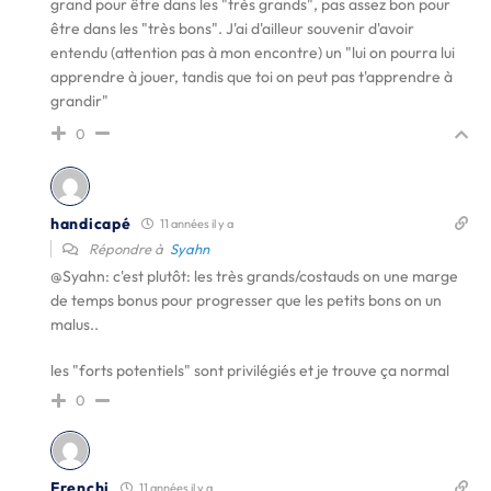
grand pour être dans les "très grands", pas assez bon pour
être dans les "très bons". J'ai d'ailleur souvenir d'avoir
entendu (attention pas à mon encontre) un "lui on pourra lui
apprendre à jouer, tandis que toi on peut pas t'apprendre à
grandir"
0
handicapé
11 années il y a
Répondre à
Syahn
@Syahn
: c'est plutôt: les très grands/costauds on une marge
de temps bonus pour progresser que les petits bons on un
malus..
les "forts potentiels" sont privilégiés et je trouve ça normal
0
Frenchi
11 années il y a