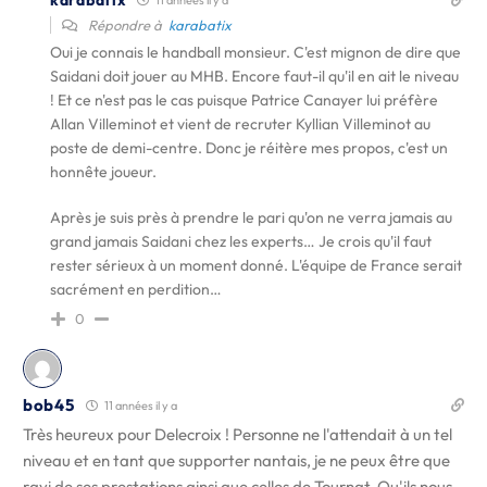
11 années il y a
Répondre à
karabatix
Oui je connais le handball monsieur. C'est mignon de dire que
Saidani doit jouer au MHB. Encore faut-il qu'il en ait le niveau
! Et ce n'est pas le cas puisque Patrice Canayer lui préfère
Allan Villeminot et vient de recruter Kyllian Villeminot au
poste de demi-centre. Donc je réitère mes propos, c'est un
honnête joueur.
Après je suis près à prendre le pari qu'on ne verra jamais au
grand jamais Saidani chez les experts… Je crois qu'il faut
rester sérieux à un moment donné. L'équipe de France serait
sacrément en perdition…
0
bob45
11 années il y a
Très heureux pour Delecroix ! Personne ne l'attendait à un tel
niveau et en tant que supporter nantais, je ne peux être que
ravi de ses prestations ainsi que celles de Tournat. Qu'ils nous