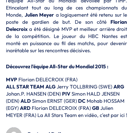
l'équipe All-Star du Mondial dévoilée par l'IHF.
Etincelant tout au long de ces championnats du
Monde,
Julien Meyer
a logiquement été retenu sur le
poste de gardien de but. De son côté
Florian
Delecroix
a été désigné MVP et meilleur arrière droit
de la compétition. Le joueur du HBC Nantes est
monté en puissance au fil des matchs, pour devenir
inarétable sur les rencontres décisives.
Découvrez l'équipe All-Star du Mondial 2015 :
MVP
Florian DELECROIX (FRA)
ALL STAR TEAM
ALG
Jerry TOLLBRING (SWE)
ARG
Johan.P. HANSEN (DEN)
PIV
Simon HALD JENSEN
(DEN)
ALD
Simon ERNST (GER)
DC
Mohab HOSSAM
(EGY)
ARD
Florian DELECROIX (FRA)
GB
Julien
MEYER (FRA) La All Stars Team en vidéo, c'est par ici !