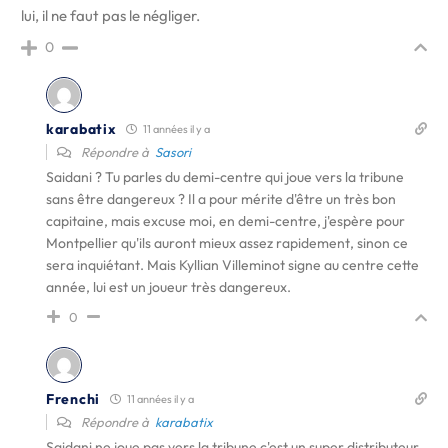
lui, il ne faut pas le négliger.
0
karabatix
11 années il y a
Répondre à
Sasori
Saidani ? Tu parles du demi-centre qui joue vers la tribune
sans être dangereux ? Il a pour mérite d'être un très bon
capitaine, mais excuse moi, en demi-centre, j'espère pour
Montpellier qu'ils auront mieux assez rapidement, sinon ce
sera inquiétant. Mais Kyllian Villeminot signe au centre cette
année, lui est un joueur très dangereux.
0
Frenchi
11 années il y a
Répondre à
karabatix
Saidani ne joue pas vers la tribune c'est un super distributeur