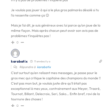
Il n'y a pas de problèmes t'inquiète pas ^^
Je voulais pas jouer à qui a le plus gros palmarès désolé si tu
l'a ressentie comme ça 😉
Mais je l'ai dit, je suis généreux avec lui parce qu'on joue de la
même façon. Mais après chacun peut avoir son avis pas de
problèmes t'inquiètes pas !
0
karabatix
11 années il y a
Répondre à
karabatix
C'est surtout qu'en relisant mes messages, je passe pour le
gros mec qui critique le capitaine des champions du monde !!
C'est pas mon but, je voulais juste dire qu'il était pas
exceptionnel à mes yeux, contrairement aux Meyer, Traoré,
Tournat, Billant, Delecroix, Seri, Sako… Enfin bref, ravi de la
tournure des choses !
0