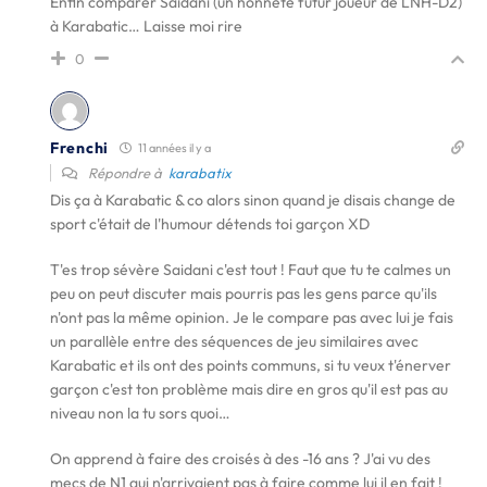
Enfin comparer Saidani (un honnête futur joueur de LNH-D2)
à Karabatic… Laisse moi rire
0
Frenchi
11 années il y a
Répondre à
karabatix
Dis ça à Karabatic & co alors sinon quand je disais change de
sport c'était de l'humour détends toi garçon XD
T'es trop sévère Saidani c'est tout ! Faut que tu te calmes un
peu on peut discuter mais pourris pas les gens parce qu'ils
n'ont pas la même opinion. Je le compare pas avec lui je fais
un parallèle entre des séquences de jeu similaires avec
Karabatic et ils ont des points communs, si tu veux t'énerver
garçon c'est ton problème mais dire en gros qu'il est pas au
niveau non la tu sors quoi…
On apprend à faire des croisés à des -16 ans ? J'ai vu des
mecs de N1 qui n'arrivaient pas à faire comme lui il en fait !