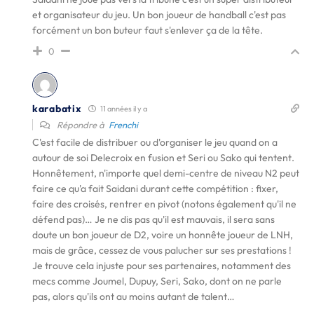
et organisateur du jeu. Un bon joueur de handball c'est pas
forcément un bon buteur faut s'enlever ça de la tête.
0
karabatix
11 années il y a
Répondre à
Frenchi
C'est facile de distribuer ou d'organiser le jeu quand on a
autour de soi Delecroix en fusion et Seri ou Sako qui tentent.
Honnêtement, n'importe quel demi-centre de niveau N2 peut
faire ce qu'a fait Saidani durant cette compétition : fixer,
faire des croisés, rentrer en pivot (notons également qu'il ne
défend pas)… Je ne dis pas qu'il est mauvais, il sera sans
doute un bon joueur de D2, voire un honnête joueur de LNH,
mais de grâce, cessez de vous palucher sur ses prestations !
Je trouve cela injuste pour ses partenaires, notamment des
mecs comme Joumel, Dupuy, Seri, Sako, dont on ne parle
pas, alors qu'ils ont au moins autant de talent…