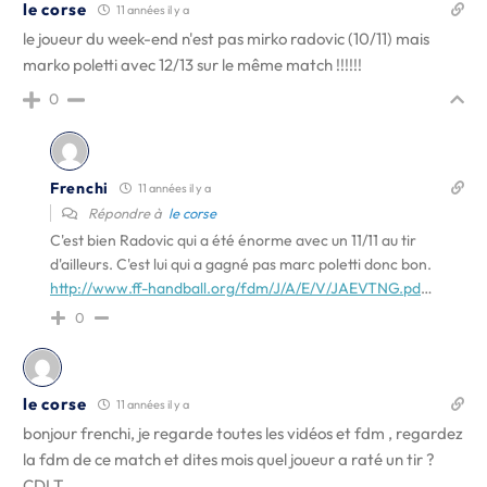
le corse
11 années il y a
le joueur du week-end n'est pas mirko radovic (10/11) mais
marko poletti avec 12/13 sur le même match !!!!!!
0
Frenchi
11 années il y a
Répondre à
le corse
C'est bien Radovic qui a été énorme avec un 11/11 au tir
d'ailleurs. C'est lui qui a gagné pas marc poletti donc bon.
http://www.ff-handball.org/fdm/J/A/E/V/JAEVTNG.pd
…
0
le corse
11 années il y a
bonjour frenchi, je regarde toutes les vidéos et fdm , regardez
la fdm de ce match et dites mois quel joueur a raté un tir ?
CDLT