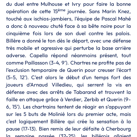
du duel entre Mulhouse et Ivry pour faire la bonne
ème
opération de cette 15
journée. Sans Marin Knez,
touché aux ischios-jambiers, l’équipe de Pascal Mahé
a donc à nouveau chuté face à sa bête noire pour la
cinquième fois lors de son duel contre les palois.
Billère a donné le ton dès le départ, avec une défense
très mobile et agressive qui perturbe la base arrière
adverse. Capella répond néanmoins présent, tout
comme Paillasson (3-4, 9’). Chartres ne profite pas de
l’exclusion temporaire de Querin pour creuser l’écart
(5-5, 12’). C’est alors le début d’un temps fort des
joueurs d’Arnaud Villedieu, qui serrent la vis en
défense avec des arrêts de Tabarand et trouvent la
faille en attaque grâce à Verdier, Zerbib et Querin (9-
6, 15’). Les chartrains tentent de réagir en s’appuyant
sur les 5 buts de Molinié lors du premier acte, mais
c’est logiquement Billère qui crée la sensation à la
pause (17-13). Bien remis de leur défaite à Cherbourg
la semaine passée (32-25), les billérois allaient