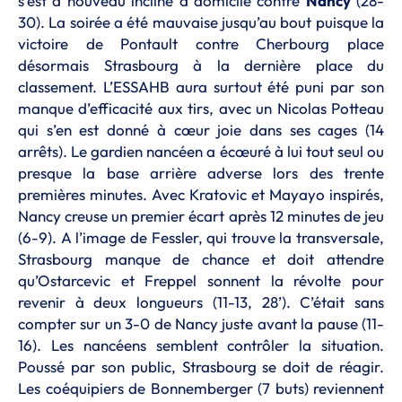
s’est à nouveau incliné à domicile contre
Nancy
(28-
30). La soirée a été mauvaise jusqu’au bout puisque la
victoire de Pontault contre Cherbourg place
désormais Strasbourg à la dernière place du
classement. L’ESSAHB aura surtout été puni par son
manque d’efficacité aux tirs, avec un Nicolas Potteau
qui s’en est donné à cœur joie dans ses cages (14
arrêts). Le gardien nancéen a écœuré à lui tout seul ou
presque la base arrière adverse lors des trente
premières minutes. Avec Kratovic et Mayayo inspirés,
Nancy creuse un premier écart après 12 minutes de jeu
(6-9). A l’image de Fessler, qui trouve la transversale,
Strasbourg manque de chance et doit attendre
qu’Ostarcevic et Freppel sonnent la révolte pour
revenir à deux longueurs (11-13, 28’). C’était sans
compter sur un 3-0 de Nancy juste avant la pause (11-
16). Les nancéens semblent contrôler la situation.
Poussé par son public, Strasbourg se doit de réagir.
Les coéquipiers de Bonnemberger (7 buts) reviennent