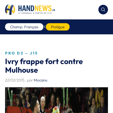
Champ. Français
Proligue
PRO D2 – J15
Ivry frappe fort contre
Mulhouse
22/02/2015
, par
Mocanu