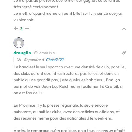
Je n ai pas de préféré, que le meilleur gagne , ce sera très
très serré certainement.
Je mettrai quand même un petit billet sur Ivry sur ce que j ai
vu hier soir.
3
drauglin
2 mois il y a
Répondre à
ChrisSV92
Le hand est le seul sport co avec une densité de club, pareille,
des clubs qui ont des infrastructures pas folles, et donc un
public qui ne grandit pas, juste quelques habitués… Bon, ça
permet de voir Jean Luc Reichmann facilement à Creteil, si
on est fan de lui.
En Province, il y la presse régionale, la seule encore
puissante, qui suit les clubs, avec des articles quotidiens, et
des résumés même pour des nationales 3 le week end.
Après, je remarque qu’en proligue, on a tous les ans un dépôt