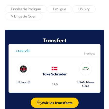
Finales de Proligue
Proligue
US Ivry
Vikings de Caen
Transfert
ARRIVÉE
Starligue
Toke Schrøder
US Ivry HB
USAM Nîmes
ARG
Gard
Voir les transferts