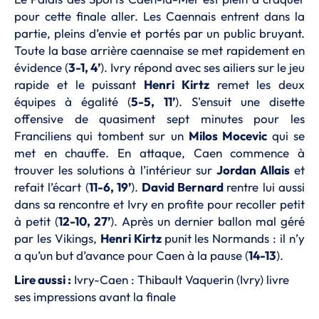
pour cette finale aller. Les Caennais entrent dans la
partie, pleins d’envie et portés par un public bruyant.
Toute la base arrière caennaise se met rapidement en
évidence (
3-1, 4’
). Ivry répond avec ses ailiers sur le jeu
rapide et le puissant
Henri Kirtz
remet les deux
équipes à égalité (
5-5, 11’
). S'ensuit une disette
offensive de quasiment sept minutes pour les
Franciliens qui tombent sur un
Milos Mocevic
qui se
met en chauffe. En attaque, Caen commence à
trouver les solutions à l’intérieur sur
Jordan Allais
et
refait l’écart (
11-6, 19’
).
David Bernard
rentre lui aussi
dans sa rencontre et Ivry en profite pour recoller petit
à petit (
12-10, 27’
). Après un dernier ballon mal géré
par les Vikings,
Henri Kirtz
punit les Normands : il n’y
a qu’un but d’avance pour Caen à la pause (
14-13
).
Lire aussi :
Ivry-Caen : Thibault Vaquerin (Ivry) livre
ses impressions avant la finale