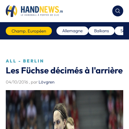
Allemagne
Balkans
Scan
Champ. Européen
ALL - BERLIN
Les Füchse décimés à l'arrière
04/10/2016
, par
Lövgren