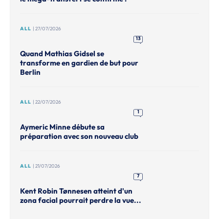
ALL
| 27/07/2026
13
Quand Mathias Gidsel se
transforme en gardien de but pour
Berlin
ALL
| 22/07/2026
1
Aymeric Minne débute sa
préparation avec son nouveau club
ALL
| 21/07/2026
7
Kent Robin Tønnesen atteint d'un
zona facial pourrait perdre la vue...