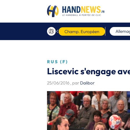
Allema
Champ. Européen
RUS (F)
Liscevic s'engage a
25/06/2016
, par
Dalibor