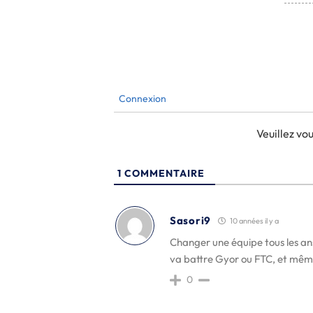
Connexion
Veuillez v
1
COMMENTAIRE
Sasori9
10 années il y a
Changer une équipe tous les ans
va battre Gyor ou FTC, et mêm
0