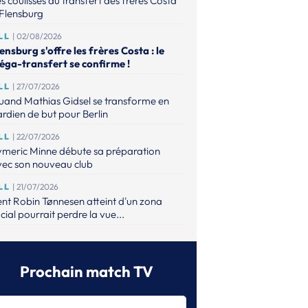
s coulisses du transfert des frères Costa
Flensburg
LL
| 02/08/2026
ensburg s'offre les frères Costa : le
éga-transfert se confirme !
LL
| 27/07/2026
uand Mathias Gidsel se transforme en
rdien de but pour Berlin
LL
| 22/07/2026
ymeric Minne débute sa préparation
vec son nouveau club
LL
| 21/07/2026
nt Robin Tønnesen atteint d'un zona
cial pourrait perdre la vue...
UE
| 21/07/2026
m Gottfridsson signe trois ans à l'IFK
tad et rentre en Suède
Prochain match TV
ON
| 17/07/2026
m Gottfridsson et le Pick Szeged trouvent