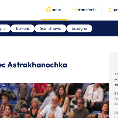
actus
transferts
p
gne
Balkans
Scandinavie
Espagne
vec Astrakhanochka
A
Ma
sa
E
Ba
is
A