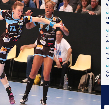
Le
à 
A
Fl
m
A
Q
ga
A
A
a
A
Ke
fa
S
Ji
Ys
H
Ji