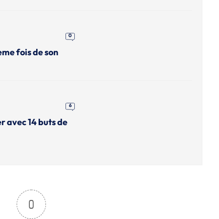
0
eme fois de son
6
r avec 14 buts de
0