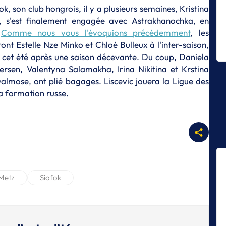
un
k, son club hongrois, il y a plusieurs semaines, Kristina
z, s'est finalement engagée avec Astrakhanochka, en
A
.
Comme nous vous l'évoquions précédemment
, les
Ke
L
ront Estelle Nze Minko et Chloé Bulleux à l'inter-saison,
 cet été après une saison décevante. Du coup, Daniela
A
ersen, Valentyna Salamakha, Irina Nikitina et Krstina
Ma
fa
Dalmose, ont plié bagages. Liscevic jouera la Ligue des
a formation russe.
A
K
D
To
ef
A
N
Metz
Siofok
S
A
Bo
de