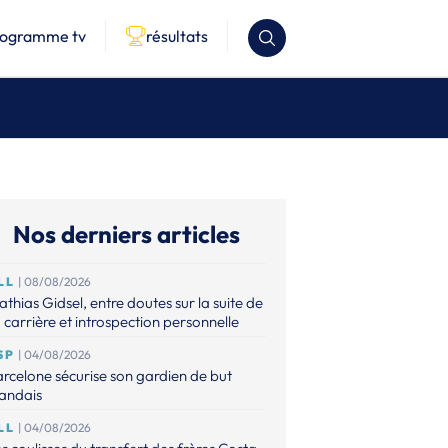
rogramme tv
résultats
Nos derniers articles
LL
| 08/08/2026
thias Gidsel, entre doutes sur la suite de
 carrière et introspection personnelle
SP
| 04/08/2026
rcelone sécurise son gardien de but
landais
LL
| 04/08/2026