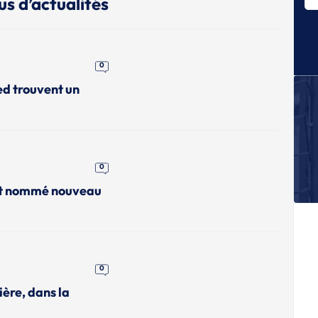
us d’actualités
A
Fi
E
Bl
0
ed trouvent un
A
Bo
Be
A
L
O'
0
ent nommé nouveau
A
La
de
0
ière, dans la