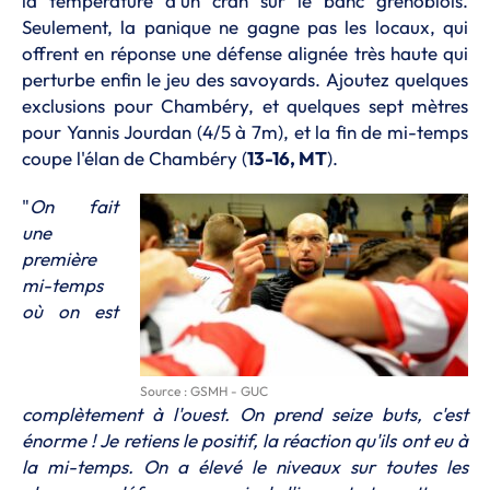
la température d'un cran sur le banc grenoblois.
Seulement, la panique ne gagne pas les locaux, qui
offrent en réponse une défense alignée très haute qui
perturbe enfin le jeu des savoyards. Ajoutez quelques
exclusions pour Chambéry, et quelques sept mètres
pour Yannis Jourdan (4/5 à 7m), et la fin de mi-temps
coupe l'élan de Chambéry (
13-16, MT
).
"
On fait
une
première
mi-temps
où on est
Source : GSMH - GUC
complètement à l'ouest. On prend seize buts, c'est
énorme ! Je retiens le positif, la réaction qu'ils ont eu à
la mi-temps. On a élevé le niveaux sur toutes les