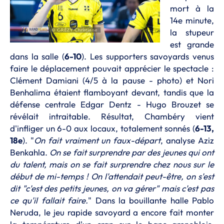
mort à la
14e minute,
la stupeur
est grande
dans la salle (
6-10
). Les supporters savoyards venus
faire le déplacement pouvait apprécier le spectacle :
Clément Damiani (4/5 à la pause - photo) et Nori
Benhalima étaient flamboyant devant, tandis que la
défense centrale Edgar Dentz - Hugo Brouzet se
révélait intraitable. Résultat, Chambéry vient
d'infliger un 6-0 aux locaux, totalement sonnés (
6-13,
18e
). "
On fait vraiment un faux-départ
, analyse Aziz
Benkahla.
On se fait surprendre par des jeunes qui ont
du talent, mais on se fait surprendre chez nous sur le
début de mi-temps ! On l'attendait peut-être, on s'est
dit "c'est des petits jeunes, on va gérer" mais c'est pas
ce qu'il fallait faire.
" Dans la bouillante halle Pablo
Neruda, le jeu rapide savoyard a encore fait monter