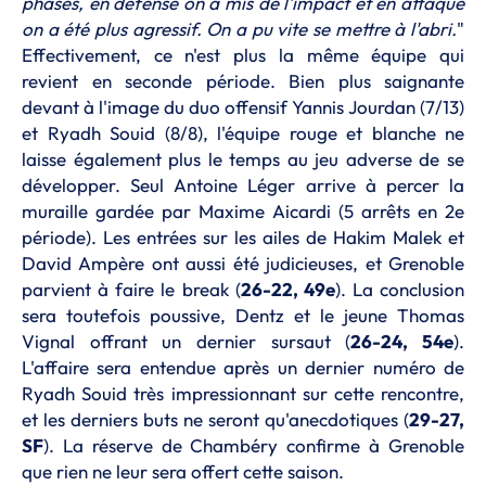
phases, en défense on a mis de l'impact et en attaque
on a été plus agressif. On a pu vite se mettre à l'abri.
"
Effectivement, ce n'est plus la même équipe qui
revient en seconde période. Bien plus saignante
devant à l'image du duo offensif Yannis Jourdan (7/13)
et Ryadh Souid (8/8), l'équipe rouge et blanche ne
laisse également plus le temps au jeu adverse de se
développer. Seul Antoine Léger arrive à percer la
muraille gardée par Maxime Aicardi (5 arrêts en 2e
période). Les entrées sur les ailes de Hakim Malek et
David Ampère ont aussi été judicieuses, et Grenoble
parvient à faire le break (
26-22, 49e
). La conclusion
sera toutefois poussive, Dentz et le jeune Thomas
Vignal offrant un dernier sursaut (
26-24, 54e
).
L'affaire sera entendue après un dernier numéro de
Ryadh Souid très impressionnant sur cette rencontre,
et les derniers buts ne seront qu'anecdotiques (
29-27,
SF
). La réserve de Chambéry confirme à Grenoble
que rien ne leur sera offert cette saison.