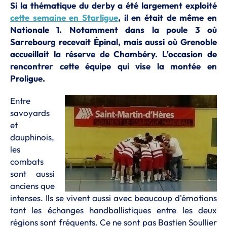
Si la thématique du derby a été largement exploité
cette semaine en Starligue
, il en était de même en
Nationale 1. Notamment dans la poule 3 où
Sarrebourg recevait Épinal, mais aussi où Grenoble
accueillait la réserve de Chambéry. L'occasion de
rencontrer cette équipe qui vise la montée en
Proligue.
Entre
savoyards
et
dauphinois,
les
combats
sont aussi
anciens que
intenses. Ils se vivent aussi avec beaucoup d'émotions
tant les échanges handballistiques entre les deux
régions sont fréquents. Ce ne sont pas Bastien Soullier