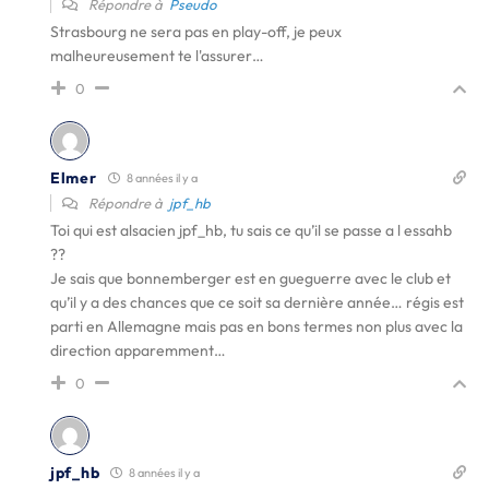
Répondre à
Pseudo
Strasbourg ne sera pas en play-off, je peux
malheureusement te l'assurer…
0
Elmer
8 années il y a
Répondre à
jpf_hb
Toi qui est alsacien jpf_hb, tu sais ce qu’il se passe a l essahb
??
Je sais que bonnemberger est en gueguerre avec le club et
qu’il y a des chances que ce soit sa dernière année… régis est
parti en Allemagne mais pas en bons termes non plus avec la
direction apparemment…
0
jpf_hb
8 années il y a