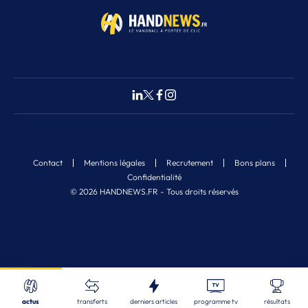
Contact
Mentions légales
Recrutement
Bons plans
Confidentialité
© 2026 HANDNEWS.FR - Tous droits réservés
Fermer
5
Nos derniers articles
Recherche
actus
transferts
derniers articles
programme tv
résultats
EDF (M) U18 - 1/4
| 06/08/2026