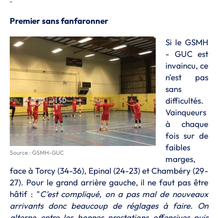
Premier sans fanfaronner
Si le GSMH
- GUC est
invaincu, ce
n'est pas
sans
difficultés.
Vainqueurs
à chaque
fois sur de
faibles
Source : GSMH-GUC
marges,
face à Torcy (34-36), Epinal (24-23) et Chambéry (29-
27). Pour le grand arrière gauche, il ne faut pas être
hâtif : "
C'est compliqué, on a pas mal de nouveaux
arrivants donc beaucoup de réglages à faire. On
alterne entre les bonnes prestations offensives puis