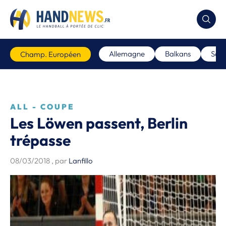
Allemagne
Balkans
Scan
Champ. Européen
ALL - COUPE
Les Löwen passent, Berlin
trépasse
08/03/2018
, par
Lanfillo