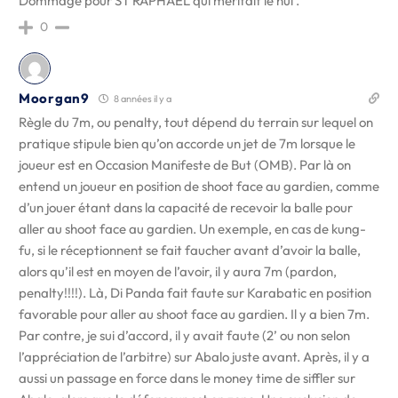
Dommage pour ST RAPHAËL qui méritait le nul .
0
Moorgan9
8 années il y a
Règle du 7m, ou penalty, tout dépend du terrain sur lequel on
pratique stipule bien qu’on accorde un jet de 7m lorsque le
joueur est en Occasion Manifeste de But (OMB). Par là on
entend un joueur en position de shoot face au gardien, comme
d’un jouer étant dans la capacité de recevoir la balle pour
aller au shoot face au gardien. Un exemple, en cas de kung-
fu, si le réceptionnent se fait faucher avant d’avoir la balle,
alors qu’il est en moyen de l’avoir, il y aura 7m (pardon,
penalty!!!!). Là, Di Panda fait faute sur Karabatic en position
favorable pour aller au shoot face au gardien. Il y a bien 7m.
Par contre, je sui d’accord, il y avait faute (2’ ou non selon
l’appréciation de l’arbitre) sur Abalo juste avant. Après, il y a
aussi un passage en force dans le money time de siffler sur