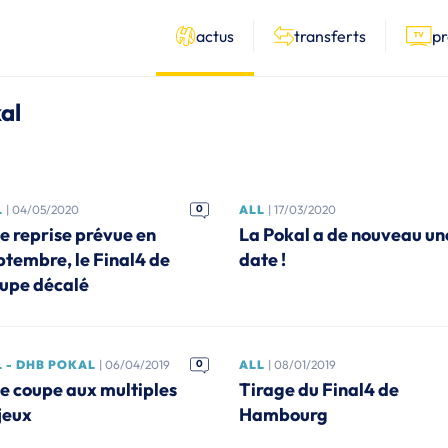
actus
transferts
p
al
L
| 04/05/2020
0
ALL
| 17/03/2020
e reprise prévue en
La Pokal a de nouveau un
ptembre, le Final4 de
date !
upe décalé
L - DHB POKAL
| 06/04/2019
0
ALL
| 08/01/2019
e coupe aux multiples
Tirage du Final4 de
jeux
Hambourg