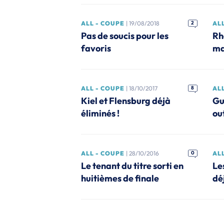
ALL - COUPE
| 19/08/2018
2
AL
Pas de soucis pour les
Rh
favoris
ma
ALL - COUPE
| 18/10/2017
8
AL
Kiel et Flensburg déjà
Gu
éliminés !
ou
ALL - COUPE
| 28/10/2016
0
AL
Le tenant du titre sorti en
Le
huitièmes de finale
dé