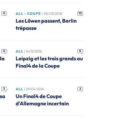
0
ALL - COUPE
| 08/03/2018
10
i
Les Löwen passent, Berlin
trépasse
0
ALL
| 14/12/2016
0
la
Leipzig et les trois grands au
Final4 de la Coupe
3
ALL
| 29/04/2016
2
 sa
Un Final4 de Coupe
d'Allemagne incertain