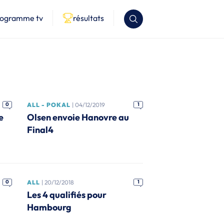
rogramme tv
résultats
0
ALL - POKAL
| 04/12/2019
1
e
Olsen envoie Hanovre au
Final4
0
ALL
| 20/12/2018
1
Les 4 qualifiés pour
Hambourg