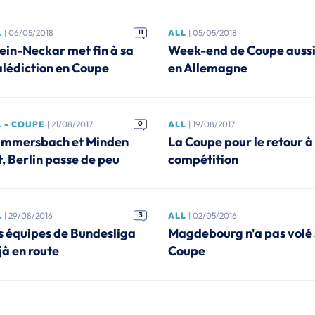
L
| 06/05/2018
11
ALL
| 05/05/2018
ein-Neckar met fin à sa
Week-end de Coupe auss
lédiction en Coupe
en Allemagne
L - COUPE
| 21/08/2017
0
ALL
| 19/08/2017
mmersbach et Minden
La Coupe pour le retour à 
t, Berlin passe de peu
compétition
L
| 29/08/2016
3
ALL
| 02/05/2016
s équipes de Bundesliga
Magdebourg n'a pas volé
jà en route
Coupe