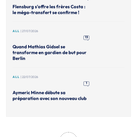
Flensburg s'offre les frères Costa :
le méga-transfert se confirme !
ALL
| 27/07/2026
13
Quand Mathias Gidsel se
transforme en gardien de but pour
Berlin
ALL
| 22/07/2026
1
Aymeric Minne débute sa
préparation avec son nouveau club