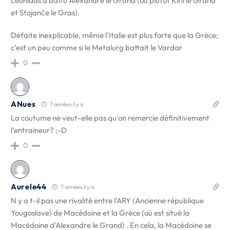
Léonidas a battu Alexandre le Grand (ou plutôt Kiril le Grand
et Stojanče le Gras).
Défaite inexplicable, même l'Italie est plus forte que la Grèce;
c'est un peu comme si le Metalurg battait le Vardar
0
ANues
7 années il y a
La coutume ne veut-elle pas qu'on remercie définitivement
l'entraineur? ;-D
0
Aurele44
7 années il y a
N y a t-il pas une rivalité entre l'ARY (Ancienne république
Yougoslave) de Macédoine et la Grèce (où est situé la
Macédoine d'Alexandre le Grand) . En cela, la Macédoine se