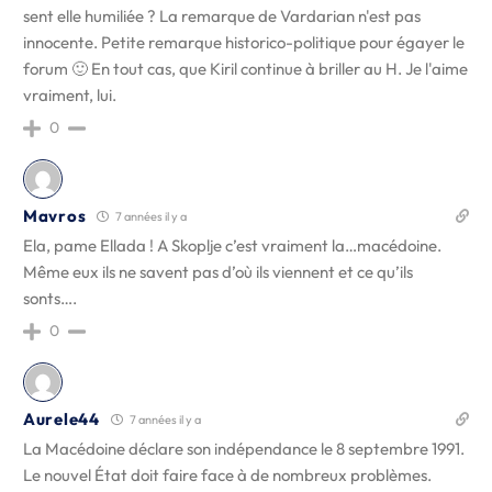
sent elle humiliée ? La remarque de Vardarian n'est pas
innocente. Petite remarque historico-politique pour égayer le
forum 🙂 En tout cas, que Kiril continue à briller au H. Je l'aime
vraiment, lui.
0
Mavros
7 années il y a
Ela, pame Ellada ! A Skoplje c’est vraiment la…macédoine.
Même eux ils ne savent pas d’où ils viennent et ce qu’ils
sonts….
0
Aurele44
7 années il y a
La Macédoine déclare son indépendance le 8 septembre 1991.
Le nouvel État doit faire face à de nombreux problèmes.