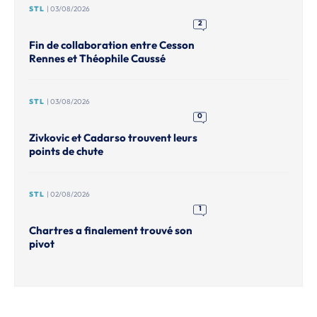
STL
| 03/08/2026
2
Fin de collaboration entre Cesson
Rennes et Théophile Caussé
STL
| 03/08/2026
0
Zivkovic et Cadarso trouvent leurs
points de chute
STL
| 02/08/2026
1
Chartres a finalement trouvé son
pivot