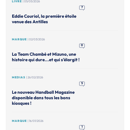
LIVRE
| 05/05/2026
7
Eddie Couriol, la première étoile
venue des Antilles
MARQUE
| 02/03/2026
0
La Team Chambé et Mizuno, une
histoire qui dure...et qui s'élargit !
MEDIAS
| 26/02/2026
5
Le nouveau Handball Magazine
disponible dans tous les bons
kiosques !
MARQUE
| 16/01/2026
1