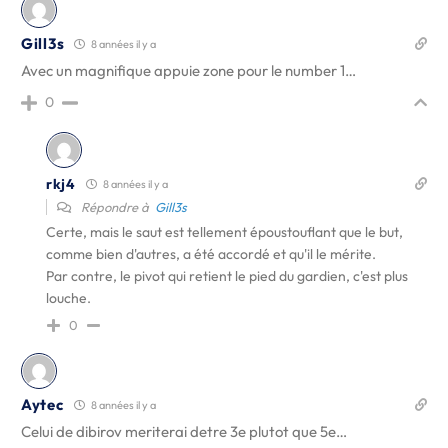
Gill3s
8 années il y a
Avec un magnifique appuie zone pour le number 1…
0
rkj4
8 années il y a
Répondre à
Gill3s
Certe, mais le saut est tellement époustouflant que le but,
comme bien d'autres, a été accordé et qu'il le mérite.
Par contre, le pivot qui retient le pied du gardien, c'est plus
louche.
0
Aytec
8 années il y a
Celui de dibirov meriterai detre 3e plutot que 5e…