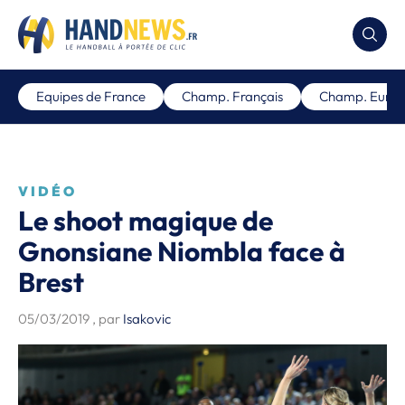
Equipes de France
Champ. Français
Champ. Euro
VIDÉO
Le shoot magique de
Gnonsiane Niombla face à
Brest
05/03/2019
, par
Isakovic