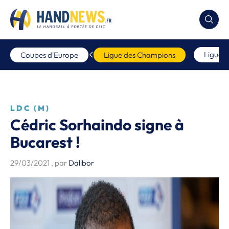
Ligue 
Coupes d'Europe
Ligue des Champions
LDC (M)
Cédric Sorhaindo signe à
Bucarest !
29/03/2021
, par
Dalibor