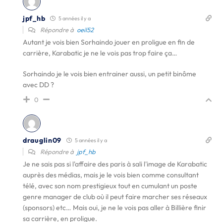
jpf_hb
5 années il y a
Répondre à
oeil52
Autant je vois bien Sorhaindo jouer en proligue en fin de
carrière, Karabatic je ne le vois pas trop faire ça…
Sorhaindo je le vois bien entrainer aussi, un petit binôme
avec DD ?
0
drauglin09
5 années il y a
Répondre à
jpf_hb
Je ne sais pas si l'affaire des paris à sali l'image de Karabatic
auprès des médias, mais je le vois bien comme consultant
télé, avec son nom prestigieux tout en cumulant un poste
genre manager de club où il peut faire marcher ses réseaux
(sponsors) etc… Mais oui, je ne le vois pas aller à Billière finir
sa carrière, en proligue.