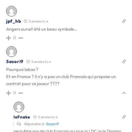
jpf_hb
5 années il y a
Angers aurait été un beau symbole…
0
Sasori9
5 années il y a
Pourquoi labas ?
Et en France ? Il n'y a pas un club Francais qui propose un
contrat pour ce joueur ????
0
leFnake
5 années il y a
Répondre à
Sasori9
peut-être pas de club français qui joue la LDC (si le Dinamo