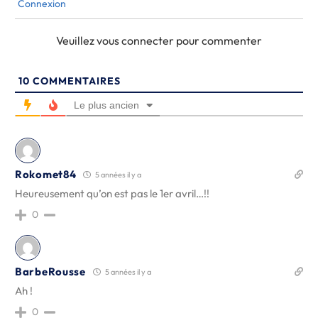
Connexion
Veuillez vous connecter pour commenter
10
COMMENTAIRES
Le plus ancien
Rokomet84
5 années il y a
Heureusement qu’on est pas le 1er avril…!!
0
BarbeRousse
5 années il y a
Ah !
0