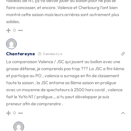
tableau de N1, ça va devoir jouer au ballon pour ne pas se
faire concasser, et encore. Valence et Cherbourg l'ont bien
montré cette saison mais leurs arrières sont autrement plus
solides.
0
Chantereyne
5 années il y a
La comparaison Valence / JSC qui jouent au ballon avec une
grosse défense, je comprends pas trop ??? La JSC a fini 4ème
et participe au PO , valence a surnage en fin de classement
toute la saison , la JSC entame sa 8ème saison en proligue
avec un moyenne de spectateurs à 2500 hors covid , valence
fait le YoYo N1 / proligue….si tu peut développer je suis
preneur afin de comprendre .
0