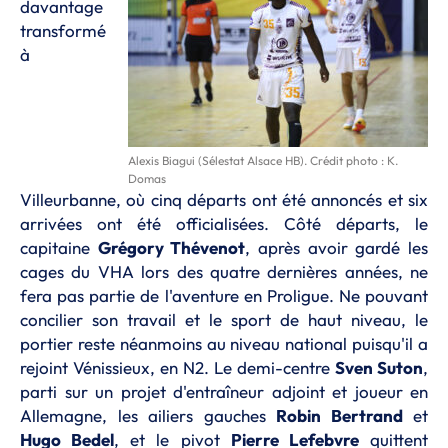
davantage
transformé
à
Alexis Biagui (Sélestat Alsace HB). Crédit photo : K.
Domas
Villeurbanne, où cinq départs ont été annoncés et six
arrivées ont été officialisées. Côté départs, le
capitaine
Grégory Thévenot
, après avoir gardé les
cages du VHA lors des quatre dernières années, ne
fera pas partie de l'aventure en Proligue. Ne pouvant
concilier son travail et le sport de haut niveau, le
portier reste néanmoins au niveau national puisqu'il a
rejoint Vénissieux, en N2. Le demi-centre
Sven Suton
,
parti sur un projet d'entraîneur adjoint et joueur en
Allemagne, les ailiers gauches
Robin Bertrand
et
Hugo Bedel
, et le pivot
Pierre Lefebvre
quittent