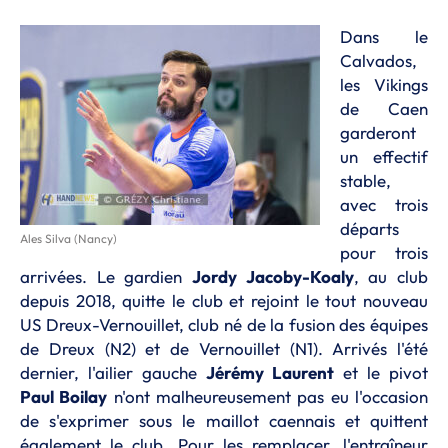
Dans le
Calvados,
les Vikings
de Caen
garderont
un effectif
stable,
avec trois
départs
Ales Silva (Nancy)
pour trois
arrivées. Le gardien
Jordy Jacoby-Koaly
, au club
depuis 2018, quitte le club et rejoint le tout nouveau
US Dreux-Vernouillet, club né de la fusion des équipes
de Dreux (N2) et de Vernouillet (N1). Arrivés l'été
dernier, l'ailier gauche
Jérémy Laurent
et le pivot
Paul Boilay
n'ont malheureusement pas eu l'occasion
de s'exprimer sous le maillot caennais et quittent
également le club. Pour les remplacer, l'entraîneur