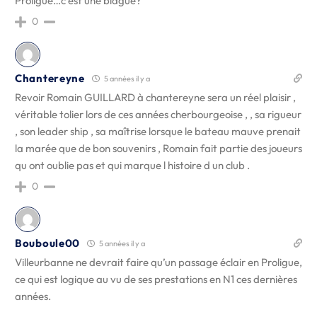
Proligue…c’est une blague?
0
Chantereyne
5 années il y a
Revoir Romain GUILLARD à chantereyne sera un réel plaisir ,
véritable tolier lors de ces années cherbourgeoise , , sa rigueur
, son leader ship , sa maîtrise lorsque le bateau mauve prenait
la marée que de bon souvenirs , Romain fait partie des joueurs
qu ont oublie pas et qui marque l histoire d un club .
0
Bouboule00
5 années il y a
Villeurbanne ne devrait faire qu’un passage éclair en Proligue,
ce qui est logique au vu de ses prestations en N1 ces dernières
années.