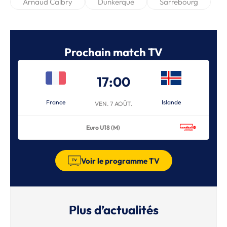
Arnaud Calbry
Dunkerque
Sarrebourg
Prochain match TV
17:00
France
Islande
VEN. 7 AOÛT.
Euro U18 (M)
Voir le programme TV
Plus d’actualités