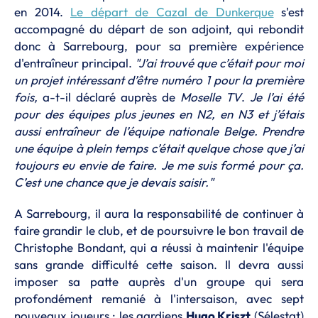
en 2014.
Le départ de Cazal de Dunkerque
s'est
accompagné du départ de son adjoint, qui rebondit
donc à Sarrebourg, pour sa première expérience
d'entraîneur principal.
"J’ai trouvé que c’était pour moi
un projet intéressant d’être numéro 1 pour la première
fois,
a-t-il déclaré auprès de
Moselle TV
.
Je l’ai été
pour des équipes plus jeunes en N2, en N3 et j’étais
aussi entraîneur de l’équipe nationale Belge. Prendre
une équipe à plein temps c’était quelque chose que j’ai
toujours eu envie de faire. Je me suis formé pour ça.
C’est une chance que je devais saisir."
A Sarrebourg, il aura la responsabilité de continuer à
faire grandir le club, et de poursuivre le bon travail de
Christophe Bondant, qui a réussi à maintenir l'équipe
sans grande difficulté cette saison. Il devra aussi
imposer sa patte auprès d'un groupe qui sera
profondément remanié à l'intersaison, avec sept
nouveaux joueurs : les gardiens
Hugo Kriszt
(Sélestat)