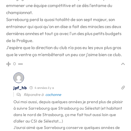
emmener une équipe compėtitive et ce dès l'entame du
championnat.
Sarrebourg perd la quasi totalitė de son sept majeur, son
entraineur qui quoi qu'on en dise a fait des miracles ces deux
dernières annėes et tout ça avec l'un des plus petits budgets
de la Proligue.
J'espère que la direction du club n'a pas eu les yeux plus gros
que le ventre ça m'embêterait un peu car j'aime bien ce club.
0
jpf_hb
4 années il y a
Répondre à
cochonne
Oui moi aussi, depuis quelques années je prend plus de plaisir
à suivre Sarrebourg que Strasbourg ou Sélestat (et habitant
dans le nord de Strasbourg, ça me fait tout aussi loin que
d'aller au CSI de Sélestat…)
J'aurai aimé que Sarrebourg conserve quelques années de