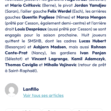
et
Mario Cvitkovic
(Berne), le pivot
Jordan Yamdjeu
(Saran), l'ailier gauche
Felix Werdel
(Esch), les arrières
gauches
Quentin Pugliese
(Nîmes) et
Marco Mengon
(prêté par Cesson, également demi-centre) et l'arrière
droit
Louis Despréaux
(aussi prêté par Cesson) se sont
engagés pour la saison prochaine. Huit joueurs
quittent le SMSHB, dont les cadres
Lucas Hubert
(Besançon) et
Asbjorn Madsen
, mais aussi
Rohnan
Conte-Prat
(Nancy), les gardiens
Ivan Panjan
(Sélestat) et
Vincent Lagrange
,
Kamil Adamczyk
,
Thomas Caviglia
et
Mihailo Vojinovic
(retour de prêt
à Saint-Raphaël).
Lanfillo
Voir tous ses articles