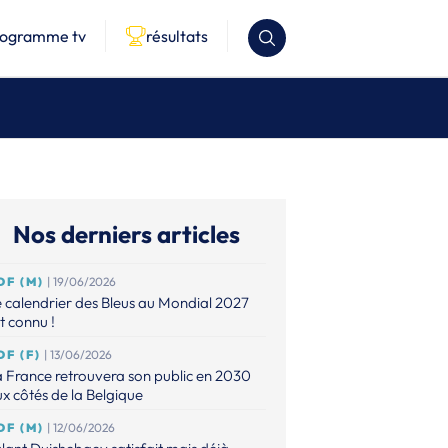
rogramme tv
résultats
Nos derniers articles
DF (M)
| 19/06/2026
 calendrier des Bleus au Mondial 2027
t connu !
DF (F)
| 13/06/2026
 France retrouvera son public en 2030
x côtés de la Belgique
DF (M)
| 12/06/2026