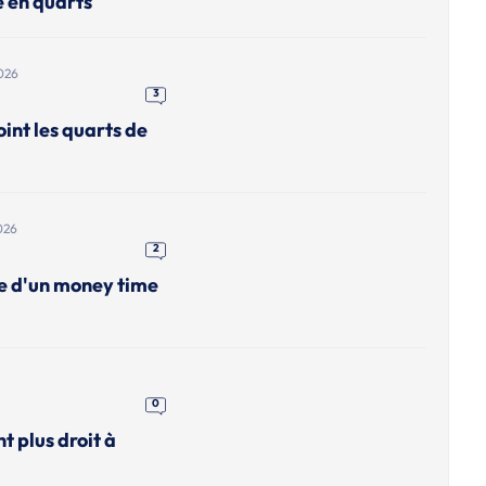
e en quarts
026
3
int les quarts de
026
2
me d'un money time
0
nt plus droit à