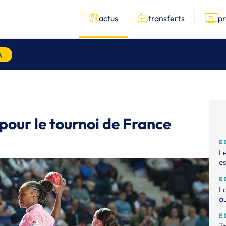
actus
transferts
p
A
pour le tournoi de France
E
Le
es
E
La
au
E