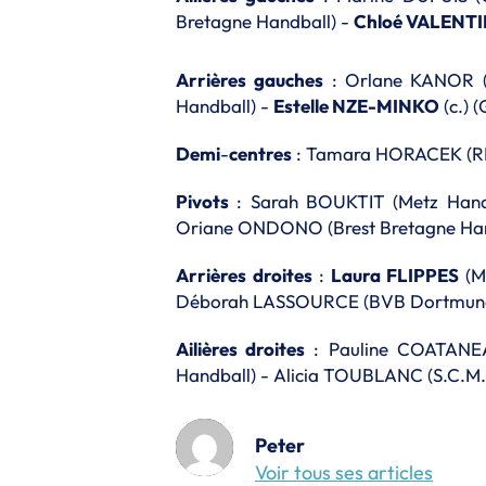
Bretagne Handball) -
Chloé VALENTI
Arrières
gauches
: Orlane KANOR (F
Handball) -
Estelle NZE-MINKO
(c.) 
Demi
-
centres
: Tamara HORACEK (RK
Pivots
: Sarah BOUKTIT (Metz Hand
Oriane ONDONO (Brest Bretagne Han
Arrières
droites
:
Laura FLIPPES
(M
Déborah LASSOURCE (BVB Dortmun
Ailières droites
: Pauline COATANEA
Handball) - Alicia TOUBLANC (S.C.M.
Peter
Voir tous ses articles