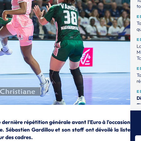
Ta
to
E
Ta
qu
E
La
Mo
T
E
Ta
ré
E
D
av
E
Ta
dernière répétition générale avant l'Euro à l'occasion
ma
 Sébastien Gardillou et son staff ont dévoilé la liste
ur des cadres.
E