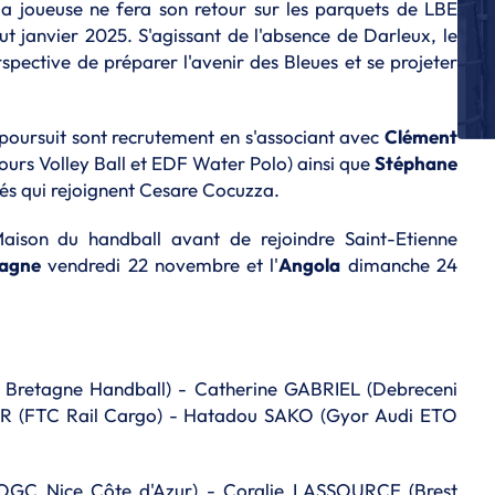
 la joueuse ne fera son retour sur les parquets de LBE
E
but janvier 2025. S'agissant de l'absence de Darleux, le
Ma
Bl
spective de préparer l'avenir des Bleues et se projeter
E
Ta
 poursuit sont recrutement en s'associant avec
Clément
de
ours Volley Ball et EDF Water Polo) ainsi que
Stéphane
E
és qui rejoignent Cesare Cocuzza.
Ro
la
aison du handball avant de rejoindre Saint-Etienne
E
agne
vendredi 22 novembre et l'
Angola
dimanche 24
La
E
Ta
ré
 Bretagne Handball) - Catherine GABRIEL (Debreceni
ER (FTC Rail Cargo) - Hatadou SAKO (Gyor Audi ETO
OGC Nice Côte d'Azur) - Coralie LASSOURCE (Brest