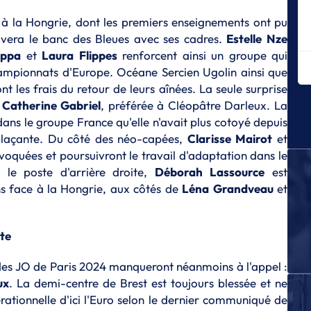
Le
af
 à la Hongrie, dont les premiers enseignements ont pu
vera le banc des Bleues avec ses cadres.
Estelle
Nze
E
ppa
et
Laura
Flippes
renforcent ainsi un groupe qui
Sé
es
ampionnats d'Europe. Océane Sercien Ugolin ainsi que
les frais du retour de leurs aînées. La seule surprise
E
c
Catherine
Gabriel
, préférée à Cléopâtre Darleux. La
La
dans le groupe France qu'elle n'avait plus cotoyé depuis
E
plaçante. Du côté des néo-capées,
Clarisse
Mairot
et
Le
quées et poursuivront le travail d'adaptation dans le
la
r le poste d'arrière droite,
Déborah
Lassource
est
E
ns face à la Hongrie, aux côtés de
Léna
Grandveau
et
Le
éq
E
ste
Lu
su
s JO de Paris 2024 manqueront néanmoins à l'appel :
ux
. La demi-centre de Brest est toujours blessée et ne
E
P
ationnelle d'ici l'Euro selon le dernier communiqué de