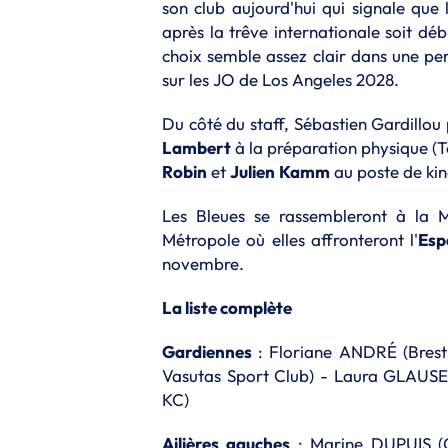
son club aujourd'hui qui signale que
après la trêve internationale soit dé
choix semble assez clair dans une per
sur les JO de Los Angeles 2028.
Du côté du staff, Sébastien Gardillou
Lambert
à la préparation physique (T
Robin
et
Julien
Kamm
au poste de kin
Les Bleues se rassembleront à la M
Métropole où elles affronteront l'
Esp
novembre.
La liste complète
Gardiennes
: Floriane ANDRÉ (Brest
Vasutas Sport Club) - Laura GLAUS
KC)
Ailières
gauches
: Marine DUPUIS (