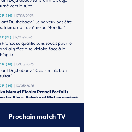
lant Dujshebaev satisfait mais déjà
urné vers la suite
DF (M)
| 17/05/2026
lant Dujshebaev " Je ne veux pas être
atrième ou troisième au Mondial"
DF(M)
| 17/05/2026
 France se qualifie sans soucis pour le
ndial grâce à sa victoire face à la
chéquie
DF (M)
| 13/05/2026
lant Dujshebaev " C'est un très bon
sultat"
DF (M)
| 10/05/2026
ika Mem et Elohim Prandi forfaits
ec les Bleus, Pelecka et Plat en renfort
DF (M)
| 01/05/2026
lant Dushebaev dévoile sa liste pour les
Prochain match TV
tchs décisifs vers le Mondial
DF (F)
| 15/04/2026