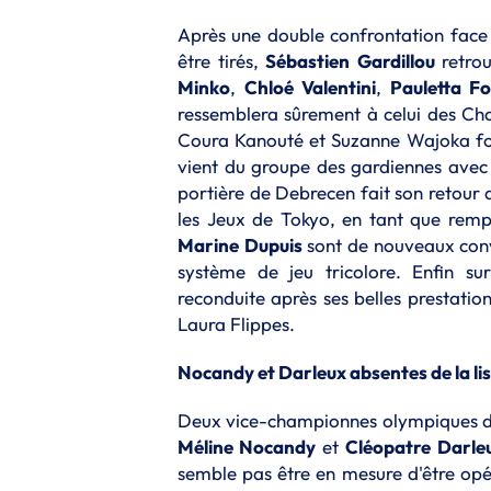
Après une double confrontation face
être tirés,
Sébastien
Gardillou
retrou
Minko
,
Chloé
Valentini
,
Pauletta
Fo
ressemblera sûrement à celui des Ch
Coura Kanouté et Suzanne Wajoka font 
vient du groupe des gardiennes ave
portière de Debrecen fait son retour 
les Jeux de Tokyo, en tant que rem
Marine
Dupuis
sont de nouveaux convo
système de jeu tricolore. Enfin su
reconduite après ses belles prestatio
Laura Flippes.
Nocandy et Darleux absentes de la li
Deux vice-championnes olympiques de
Méline Nocandy
et
Cléopatre
Darle
semble pas être en mesure d'être opér