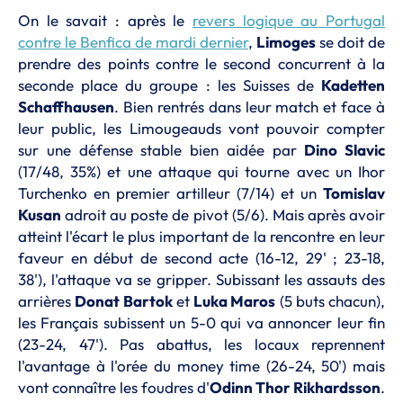
On le savait : après le
revers logique au Portugal
contre le Benfica de mardi dernier
,
Limoges
se doit de
prendre des points contre le second concurrent à la
seconde place du groupe : les Suisses de
Kadetten
Schaffhausen
. Bien rentrés dans leur match et face à
leur public, les Limougeauds vont pouvoir compter
sur une défense stable bien aidée par
Dino Slavic
(17/48, 35%) et une attaque qui tourne avec un Ihor
Turchenko en premier artilleur (7/14) et un
Tomislav
Kusan
adroit au poste de pivot (5/6). Mais après avoir
atteint l'écart le plus important de la rencontre en leur
faveur en début de second acte (16-12, 29' ; 23-18,
38'), l'attaque va se gripper. Subissant les assauts des
arrières
Donat Bartok
et
Luka Maros
(5 buts chacun),
les Français subissent un 5-0 qui va annoncer leur fin
(23-24, 47'). Pas abattus, les locaux reprennent
l'avantage à l'orée du money time (26-24, 50') mais
vont connaître les foudres d'
Odinn Thor Rikhardsson
.