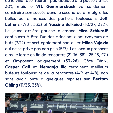
de la ville rose n'auront pas abdiqué à la pause (16-15,
30'), mais le
VfL Gummersbach
va solidement
construire son succès dans le second acte, malgré les
belles performances des portiers toulousains
Jeff
Lettens
(7/21, 33%) et
Yassine Belkaied
(10/27, 37%).
Le jeune arrière gauche allemand
Miro Schluroff
continuera à être l'un des principaux pourvoyeurs de
buts (7/12) et sert également son ailier
Milos Vujovic
qui ne se prive pas non plus (5/7). Les locaux prennent
ainsi le large en fin de rencontre (21-16, 38' ; 25-18, 47')
et s'imposent logiquement (
33-26
). Côté Fénix,
Casper Call
et
Nemanja Ilic
terminent meilleurs
buteurs toulousains de la rencontre (4/9 et 4/8), non
sans avoir buté à quelques reprises sur
Bertam
Obling
(11/33, 33%).