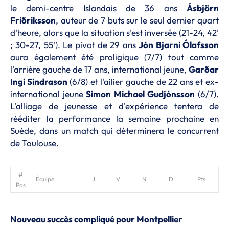
le demi-centre Islandais de 36 ans
Ásbjörn
Friðriksson
, auteur de 7 buts sur le seul dernier quart
d'heure, alors que la situation s'est inversée (21-24, 42'
; 30-27, 55'). Le pivot de 29 ans
Jón Bjarni Ólafsson
aura également été proligique (7/7) tout comme
l'arrière gauche de 17 ans, international jeune,
Garðar
Ingi Sindrason
(6/8) et l'ailier gauche de 22 ans et ex-
international jeune
Simon Michael Gudjónsson
(6/7).
L'alliage de jeunesse et d'expérience tentera de
rééditer la performance la semaine prochaine en
Suède, dans un match qui déterminera le concurrent
de Toulouse.
Équipe
J
V
N
D
Pts
Pos
Nouveau succès compliqué pour Montpellier