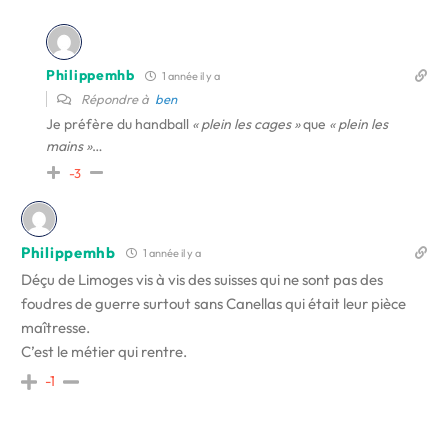
Philippemhb
1 année il y a
Répondre à
ben
Je préfère du handball
« plein les cages »
que
« plein les
mains »
…
-3
Philippemhb
1 année il y a
Déçu de Limoges vis à vis des suisses qui ne sont pas des
foudres de guerre surtout sans Canellas qui était leur pièce
maîtresse.
C’est le métier qui rentre.
-1