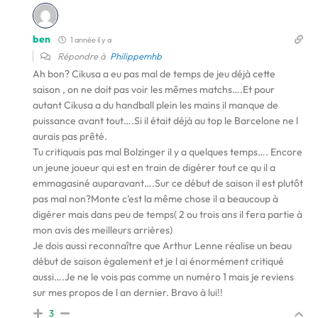
ben
1 année il y a
Répondre à
Philippemhb
Ah bon? Cikusa a eu pas mal de temps de jeu déjà cette
saison , on ne doit pas voir les mêmes matchs….Et pour
autant Cikusa a du handball plein les mains il manque de
puissance avant tout….Si il était déjà au top le Barcelone ne l
aurais pas prêté.
Tu critiquais pas mal Bolzinger il y a quelques temps…. Encore
un jeune joueur qui est en train de digérer tout ce qu il a
emmagasiné auparavant….Sur ce début de saison il est plutôt
pas mal non?Monte c’est la même chose il a beaucoup à
digérer mais dans peu de temps( 2 ou trois ans il fera partie à
mon avis des meilleurs arrières)
Je dois aussi reconnaître que Arthur Lenne réalise un beau
début de saison également et je l ai énormément critiqué
aussi….Je ne le vois pas comme un numéro 1 mais je reviens
sur mes propos de l an dernier. Bravo à lui!!
3