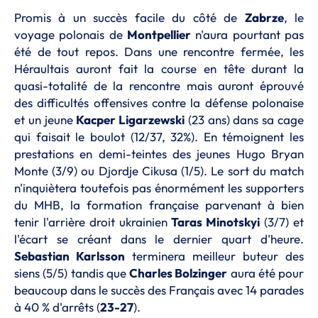
Promis à un succès facile du côté de
Zabrze
, le
voyage polonais de
Montpellier
n'aura pourtant pas
été de tout repos. Dans une rencontre fermée, les
Héraultais auront fait la course en tête durant la
quasi-totalité de la rencontre mais auront éprouvé
des difficultés offensives contre la défense polonaise
et un jeune
Kacper Ligarzewski
(23 ans) dans sa cage
qui faisait le boulot (12/37, 32%). En témoignent les
prestations en demi-teintes des jeunes Hugo Bryan
Monte (3/9) ou Djordje Cikusa (1/5). Le sort du match
n'inquiètera toutefois pas énormément les supporters
du MHB, la formation française parvenant à bien
tenir l'arrière droit ukrainien
Taras Minotskyi
(3/7) et
l'écart se créant dans le dernier quart d'heure.
Sebastian Karlsson
terminera meilleur buteur des
siens (5/5) tandis que
Charles Bolzinger
aura été pour
beaucoup dans le succès des Français avec 14 parades
à 40 % d'arrêts (
23-27
).