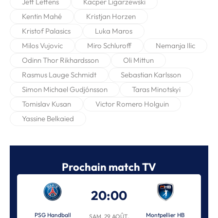
Jeff Lettens
Kacper Ligarzewski
Kentin Mahé
Kristjan Horzen
Kristof Palasics
Luka Maros
Milos Vujovic
Miro Schluroff
Nemanja Ilic
Odinn Thor Rikhardsson
Oli Mittun
Rasmus Lauge Schmidt
Sebastian Karlsson
Simon Michael Gudjónsson
Taras Minotskyi
Tomislav Kusan
Victor Romero Holguin
Yassine Belkaied
Prochain match TV
20:00
PSG Handball
Montpellier HB
SAM. 29 AOÛT.