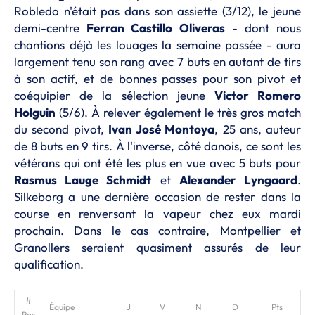
Robledo n'était pas dans son assiette (3/12), le jeune
demi-centre
Ferran Castillo Oliveras
- dont nous
chantions déjà les louages la semaine passée - aura
largement tenu son rang avec 7 buts en autant de tirs
à son actif, et de bonnes passes pour son pivot et
coéquipier de la sélection jeune
Victor Romero
Holguin
(5/6). À relever également le très gros match
du second pivot,
Ivan José Montoya
, 25 ans, auteur
de 8 buts en 9 tirs. À l'inverse, côté danois, ce sont les
vétérans qui ont été les plus en vue avec 5 buts pour
Rasmus Lauge Schmidt
et
Alexander Lyngaard
.
Silkeborg a une dernière occasion de rester dans la
course en renversant la vapeur chez eux mardi
prochain. Dans le cas contraire, Montpellier et
Granollers seraient quasiment assurés de leur
qualification.
Équipe
J
V
N
D
Pts
Pos